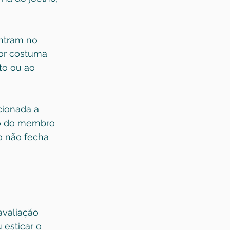
ntram no 
dor costuma 
to ou ao 
cionada a 
to do membro 
do não fecha 
valiação 
 esticar o 