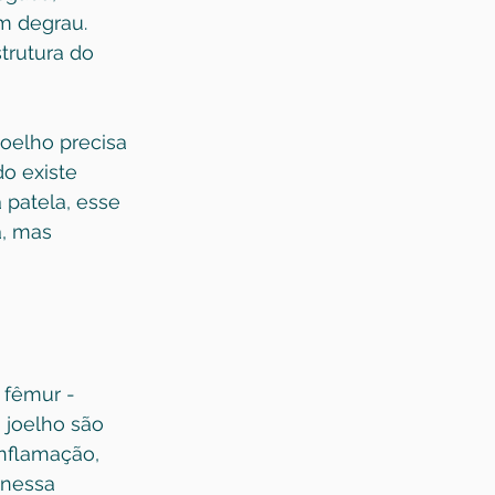
m degrau. 
trutura do 
oelho precisa 
o existe 
patela, esse 
a, mas 
 fêmur - 
 joelho são 
nflamação, 
 nessa 