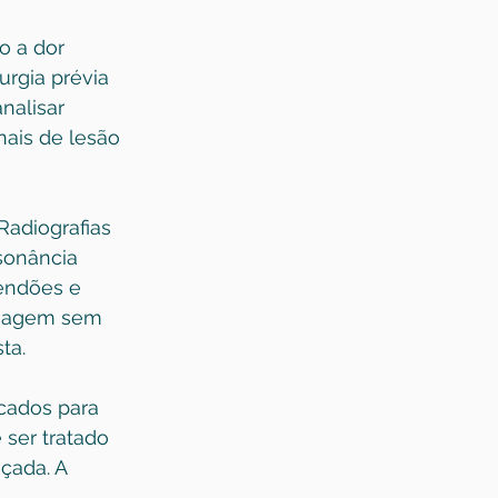
o a dor 
urgia prévia 
nalisar 
nais de lesão 
adiografias 
sonância 
tendões e 
 imagem sem 
ta.
cados para 
ser tratado 
çada. A 