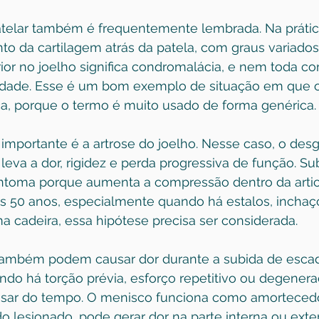
telar também é frequentemente lembrada. Na prátic
to da cartilagem atrás da patela, com graus variados
ior no joelho significa condromalácia, e nem toda c
dade. Esse é um bom exemplo de situação em que o
ça, porque o termo é muito usado de forma genérica.
 importante é a 
artrose do joelho
. Nesse caso, o desg
 leva a dor, rigidez e perda progressiva de função. Su
intoma porque aumenta a compressão dentro da arti
s 50 anos, especialmente quando há estalos, inchaço
a cadeira, essa hipótese precisa ser considerada.
também podem causar dor durante a subida de escad
ndo há torção prévia, esforço repetitivo ou degenera
sar do tempo. O menisco funciona como amortecedo
do lesionado, pode gerar dor na parte interna ou exte