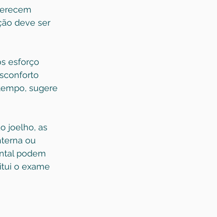
merecem 
ção deve ser 
s esforço 
sconforto 
tempo, sugere 
o joelho, as 
terna ou 
ental podem 
itui o exame 