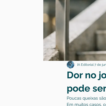
IA Editorial
7 de jun
Dor no j
pode se
Poucas queixas são 
Em muitos casos, o