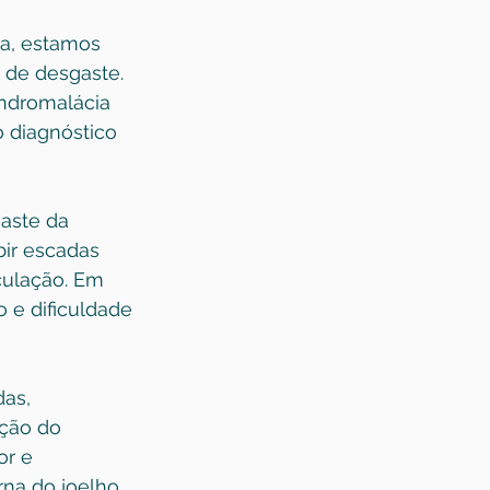
a, estamos 
 de desgaste. 
ondromalácia 
 diagnóstico 
aste da 
bir escadas 
culação. Em 
 e dificuldade 
as, 
ção do 
r e 
rna do joelho, 