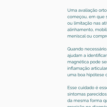
Uma avaliação ortop
começou, em que sit
ou limitação nas ati
alinhamento, mobili
meniscal ou compr
Quando necessário
ajudam a identifica
magnética pode ser 
inflamação articula
uma boa hipótese d
Esse cuidado é ess
sintomas parecidos
da mesma forma que
precisão no diagnó