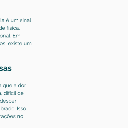
la é um sinal 
e física, 
onal. Em 
s, existe um 
usas
 que a dor 
difícil de 
descer 
rado. Isso 
erações no 