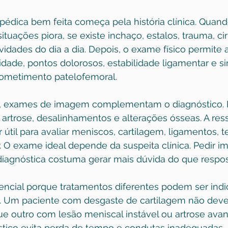
édica bem feita começa pela história clínica. Quand
uações piora, se existe inchaço, estalos, trauma, cir
vidades do dia a dia. Depois, o exame físico permite a
dade, pontos dolorosos, estabilidade ligamentar e si
ometimento patelofemoral.
, exames de imagem complementam o diagnóstico. R
r artrose, desalinhamentos e alterações ósseas. A res
útil para avaliar meniscos, cartilagem, ligamentos, 
r. O exame ideal depende da suspeita clínica. Pedir
iagnóstica costuma gerar mais dúvida do que respos
encial porque tratamentos diferentes podem ser indi
. Um paciente com desgaste de cartilagem não deve 
 outro com lesão meniscal instável ou artrose avan
stico evita perda de tempo e condutas inadequadas.