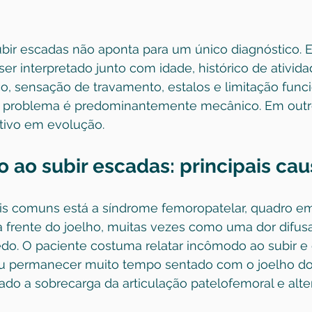
subir escadas não aponta para um único diagnóstico. E
ser interpretado junto com idade, histórico de atividad
o, sensação de travamento, estalos e limitação funci
o problema é predominantemente mecânico. Em outro
tivo em evolução.
o ao subir escadas: principais ca
is comuns está a síndrome femoropatelar, quadro em
 frente do joelho, muitas vezes como uma dor difusa, 
o. O paciente costuma relatar incômodo ao subir e 
u permanecer muito tempo sentado com o joelho dob
ado a sobrecarga da articulação patelofemoral e alt