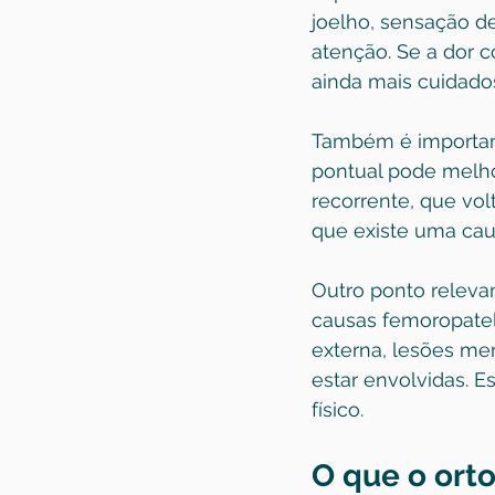
joelho, sensação d
atenção. Se a dor 
ainda mais cuidado
Também é important
pontual pode melho
recorrente, que vo
que existe uma caus
Outro ponto relevan
causas femoropatel
externa, lesões me
estar envolvidas. E
físico.
O que o orto