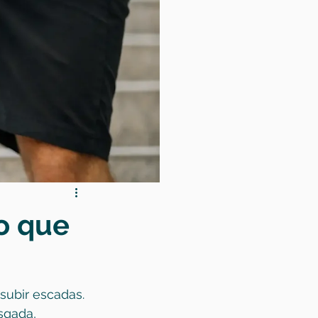
 o que
subir escadas. 
sgada, 