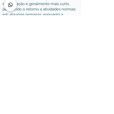
recuperação é geralmente mais curto,
permitindo o retorno a atividades normais
em algumas semanas, enquanto a
discectomia pode exigir um período um
pouco maior de repouso e fisioterapia.
Considerações sobre a Escolha do
Procedimento
A decisão entre discectomia e
microdiscectomia depende de fatores
como o tamanho e localização da hérnia, o
estado de saúde do paciente e a
preferência do cirurgião. Ambas as
técnicas são eficazes, oferecendo alívio
para condições incapacitantes e
permitindo ao paciente recuperar
qualidade de vida e mobilidade. É
importante discutir com um especialista as
melhores opções de tratamento para
garantir resultados duradouros e seguros.