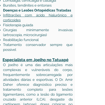
Lombalgia, cervicalgia e ciatalgia
Bursites, tendinites e entorses
Doenças e Lesões Ortopédicas Tratadas
Infiltrações com ácido hialurônico e
corticoides
Fisioterapia guiada
Cirurgias minimamente invasivas
(artroscopia, microcirurgias)
Reabilitação funcional
Tratamento conservador sempre que
possível
Especialista em Joelho no Tatuapé
O joelho é uma das articulações mais
complexas e vulneráveis do corpo,
frequentemente sobrecarregada por
atividades diárias e esportivas. O Dr. Amir
Daher oferece diagnóstico preciso e
tratamento completo para lesões
ligamentares, como a lesão do ligamento
cruzado anterior (LCA), desgaste da
cartilagem (artrose), dores crônicas no