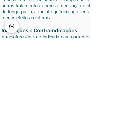
outros tratamentos, como a medicação oral
de longo prazo, a radiofrequência apresenta
menos efeitos colaterais.
Indicações e Contraindicações
A radiofrequência é indicada para pacientes
com dor crônica nas articulações do joelho e
coluna que não responderam a tratamentos
conservadores, como fisioterapia,
medicamentos e infiltrações. No entanto, ela
não é indicada para todos os casos, sendo
contraindicada em pacientes com infecções
ativas, problemas de coagulação ou aqueles
com dispositivos eletrônicos implantados,
como marcapassos.
Conclusão
A radiofrequência tem se mostrado uma
opção eficaz no tratamento da dor crônica
no joelho e na coluna. Como uma