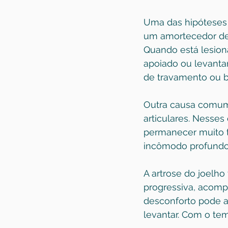
Uma das hipóteses 
um amortecedor dent
Quando está lesiona
apoiado ou levanta
de travamento ou 
Outra causa comum 
articulares. Nesses
permanecer muito 
incômodo profundo,
A artrose do joelh
progressiva, acompa
desconforto pode 
levantar. Com o te