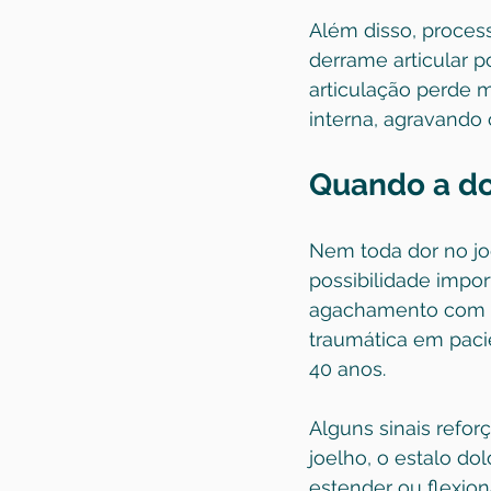
Além disso, process
derrame articular p
articulação perde 
interna, agravando 
Quando a do
Nem toda dor no jo
possibilidade impo
agachamento com c
traumática em paci
40 anos.
Alguns sinais refor
joelho, o estalo do
estender ou flexio