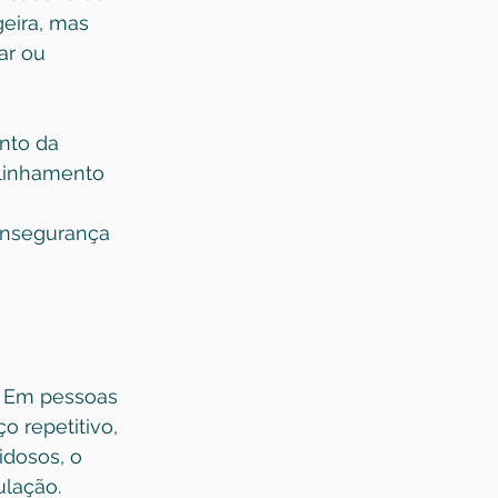
eira, mas 
ar ou 
nto da 
alinhamento 
 
 insegurança 
. Em pessoas 
o repetitivo, 
dosos, o 
ulação.