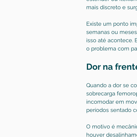
mais discreto e su
Existe um ponto im
semanas ou meses, 
isso até acontece.
o problema com pad
Dor na frent
Quando a dor se co
sobrecarga femorop
incomodar em movi
períodos sentado c
O motivo é mecânic
houver desalinhame