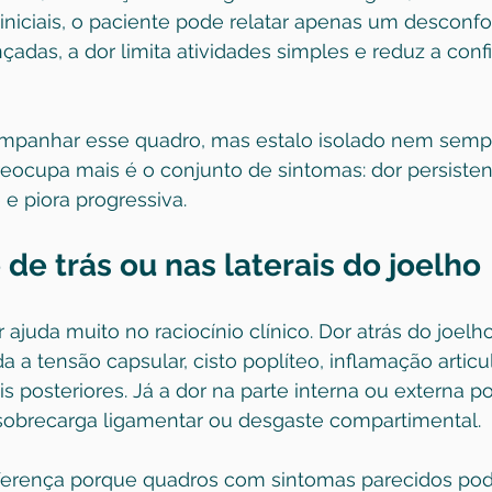
iniciais, o paciente pode relatar apenas um desconf
adas, a dor limita atividades simples e reduz a conf
panhar esse quadro, mas estalo isolado nem sempre
eocupa mais é o conjunto de sintomas: dor persistent
e piora progressiva.
 de trás ou nas laterais do joelho
 ajuda muito no raciocínio clínico. Dor atrás do joelh
a a tensão capsular, 
cisto poplíteo
, inflamação articu
s posteriores. Já a dor na parte interna ou externa po
sobrecarga ligamentar ou desgaste compartimental.
iferença porque quadros com sintomas parecidos pod