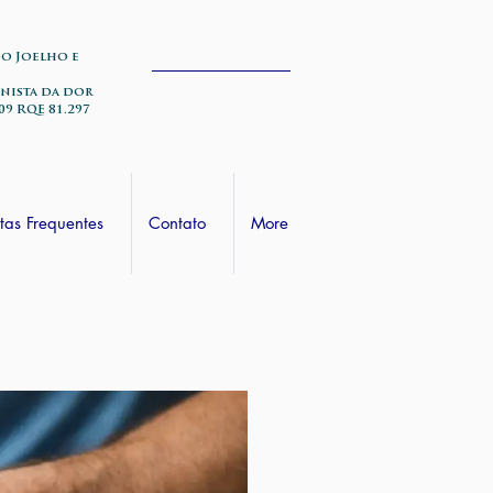
do Joelho e
nista da dor
09 RQE 81.297
tas Frequentes
Contato
More