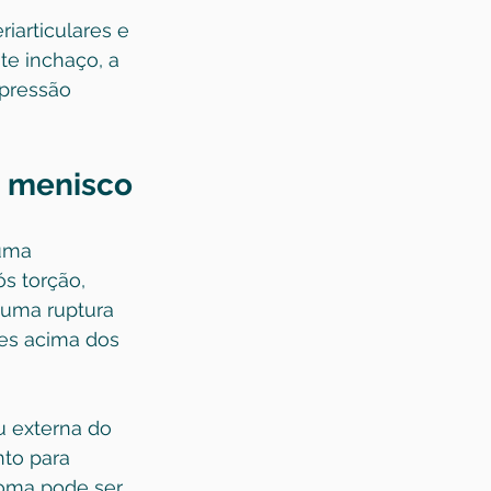
iarticulares e 
te inchaço, a 
pressão 
o menisco
uma 
s torção, 
uma ruptura 
es acima dos 
u externa do 
nto para 
toma pode ser 