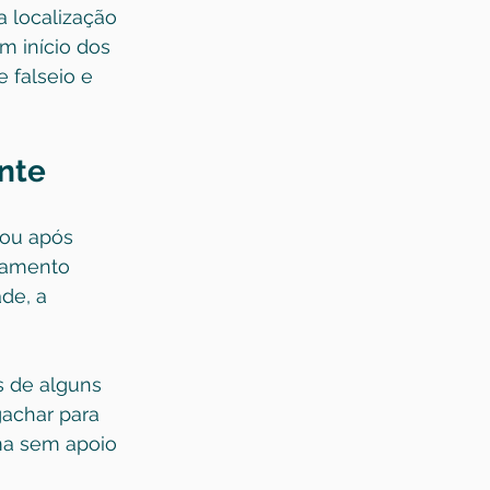
 localização 
m início dos 
 falseio e 
nte
ou após 
avamento 
de, a 
s de alguns 
gachar para 
ma sem apoio 