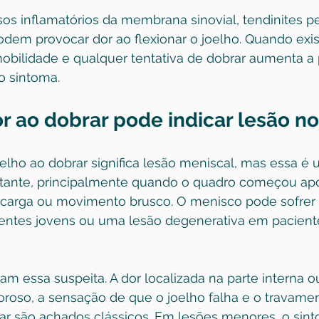
os inflamatórios da membrana sinovial, tendinites per
odem provocar dor ao flexionar o joelho. Quando exis
mobilidade e qualquer tentativa de dobrar aumenta a 
o sintoma.
r ao dobrar pode indicar lesão n
elho ao dobrar significa lesão meniscal, mas essa é 
rtante, principalmente quando o quadro começou apó
arga ou movimento brusco. O menisco pode sofrer 
entes jovens ou uma lesão degenerativa em pacient
çam essa suspeita. A dor localizada na parte interna o
loroso, a sensação de que o joelho falha e o travame
nar são achados clássicos. Em lesões menores, o sin