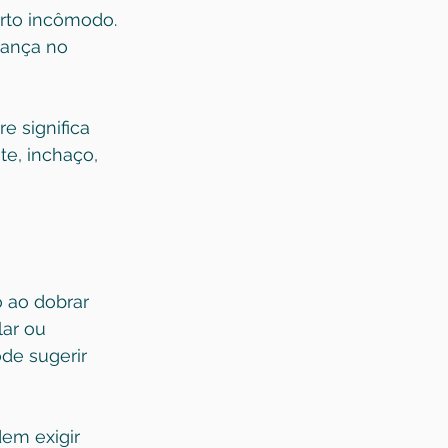
orto incômodo. 
iança no 
 significa 
e, inchaço, 
o ao dobrar 
lar ou 
de sugerir 
em exigir 