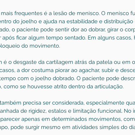
mais frequentes é a 
lesão de menisco
. O menisco f
ro do joelho e ajuda na estabilidade e distribuição 
do, o paciente pode sentir dor ao dobrar, girar o co
r após ficar algum tempo sentado. Em alguns casos,
bloqueio do movimento.
é o desgaste da cartilagem atrás da patela ou em o
 casos, a dor costuma piorar ao agachar, subir e desc
tempo com o joelho dobrado. O paciente pode desc
 como se houvesse atrito dentro da articulação.
o também precisa ser considerada, especialmente qua
nhada de rigidez, estalos e limitação funcional. No in
aparecer apenas em determinados movimentos, como
mpo, pode surgir mesmo em atividades simples do dia