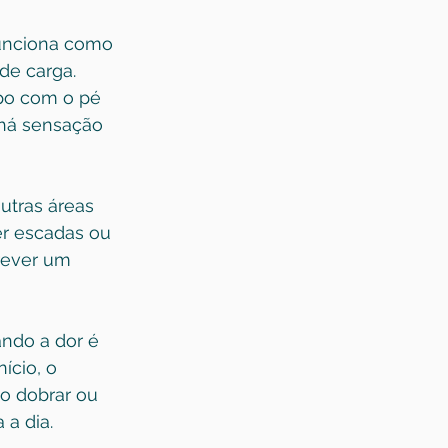
unciona como 
de carga. 
rpo com o pé 
 há sensação 
utras áreas 
er escadas ou 
rever um 
ndo a dor é 
ício, o 
 dobrar ou 
 a dia.