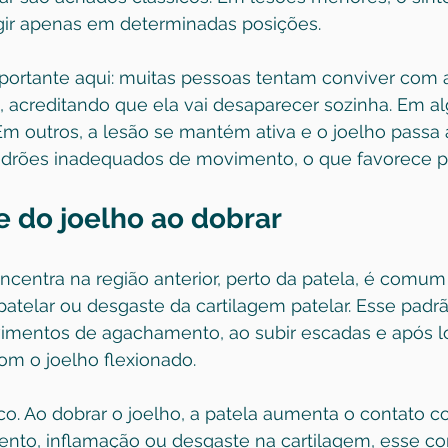
rgir apenas em determinadas posições.
portante aqui: muitas pessoas tentam conviver com a
acreditando que ela vai desaparecer sozinha. Em al
 Em outros, a lesão se mantém ativa e o joelho passa
rões inadequados de movimento, o que favorece pio
e do joelho ao dobrar
ncentra na região anterior, perto da patela, é comu
atelar ou 
desgaste da cartilagem patelar
. Esse padr
mentos de agachamento, ao subir escadas e após l
om o joelho flexionado.
o. Ao dobrar o joelho, a patela aumenta o contato c
nto, inflamação ou desgaste na cartilagem, esse con