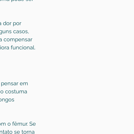
 dor por 
guns casos, 
 a compensar 
ra funcional.
m pensar em 
ão costuma 
ongos 
om o fêmur. Se 
tato se torna 