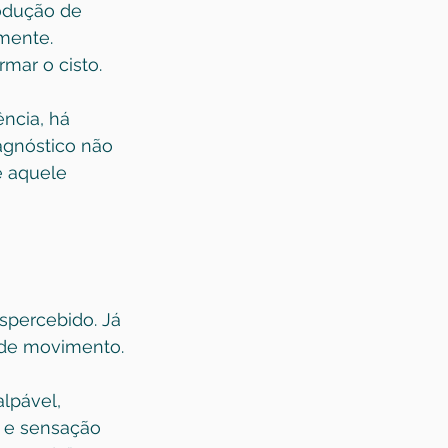
odução de 
mente. 
rmar o cisto.
ncia, há 
iagnóstico não 
e aquele 
percebido. Já 
 de movimento.
lpável, 
o e sensação 