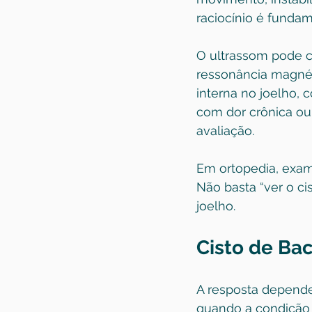
raciocínio é funda
O ultrassom pode co
ressonância magnét
interna no joelho, 
com dor crônica ou
avaliação.
Em ortopedia, exam
Não basta “ver o ci
joelho.
Cisto de Ba
A resposta depende
quando a condição 