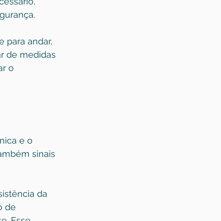
essário, 
gurança.
 para andar, 
ar de medidas 
r o 
nica e o 
também sinais 
sistência da 
o de 
e. Esse 