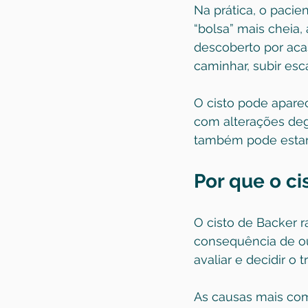
Na prática, o paci
“bolsa” mais cheia,
descoberto por ac
caminhar, subir es
O cisto pode aparec
com alterações dege
também pode estar 
Por que o c
O cisto de Backer 
consequência de ou
avaliar e decidir o 
As causas mais co