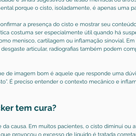
mental porque o cisto, isoladamente, é apenas uma pa
nfirmar a presença do cisto e mostrar seu conteúdo.
ica costuma ser especialmente útil quando há suspe
como menisco, cartilagem ou inflamação sinovial. Em
 desgaste articular, radiografias também podem com
e de imagem bom é aquele que responde uma dúvida 
sto”. É preciso entender o contexto mecânico e inflam
cker tem cura?
 da causa. Em muitos pacientes, o cisto diminui ou 
que provocou o excesso de líquido é tratada correta