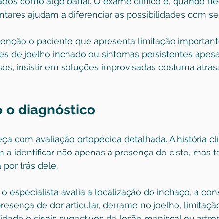
ados como algo banal. O exame clínico e, quando nec
res ajudam a diferenciar as possibilidades com se
ção o paciente que apresenta limitação importante
tes de joelho inchado ou sintomas persistentes apes
os, insistir em soluções improvisadas costuma atrasa
o o diagnóstico
a com avaliação ortopédica detalhada. A história clí
 a identificar não apenas a presença do cisto, mas 
por trás dele.
 o especialista avalia a localização do inchaço, a con
presença de dor articular, derrame no joelho, limitaçã
idade e sinais sugestivos de lesão meniscal ou artros