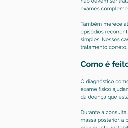
não devem ser trat
exames complementa
Também merece aten
episódios recorren
simples. Nesses cas
tratamento correto.
Como é feit
O diagnóstico começ
exame físico ajudam
da doença que está 
Durante a consulta,
massa posterior, a 
movimento, instabil