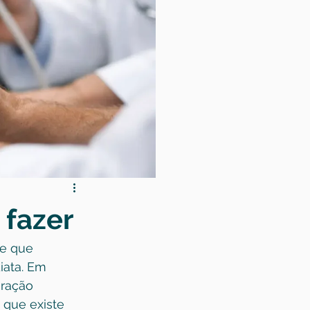
 fazer
e que 
ata. Em 
eração 
que existe 