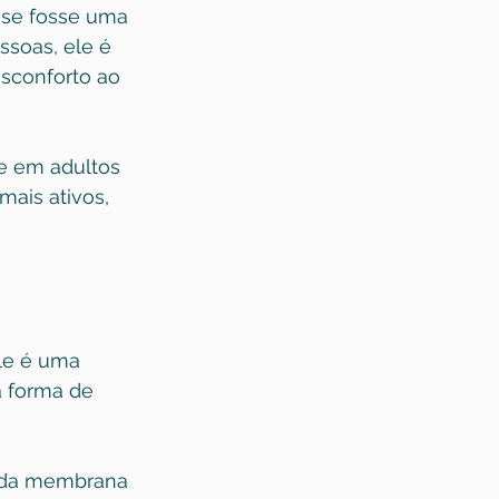
 se fosse uma 
ssoas, ele é 
sconforto ao 
te em adultos 
ais ativos, 
le é uma 
 forma de 
o da membrana 