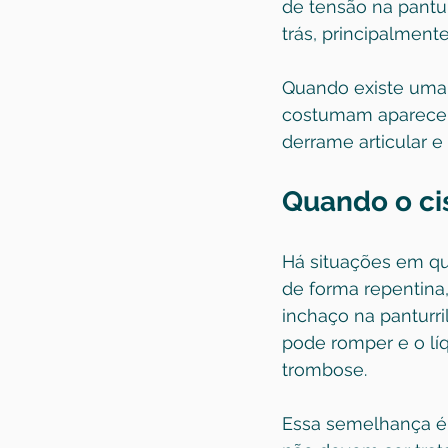
de tensão na pantur
trás, principalment
Quando existe uma 
costumam aparecer j
derrame articular e
Quando o ci
Há situações em que
de forma repentina,
inchaço na panturri
pode romper e o lí
trombose.
Essa semelhança é r