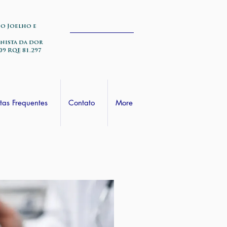
do Joelho e
nista da dor
09 RQE 81.297
tas Frequentes
Contato
More