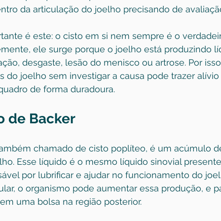
tro da articulação do joelho precisando de avaliaç
tante é este: o cisto em si nem sempre é o verdadei
emente, ele surge porque o joelho está produzindo l
ção, desgaste, lesão do menisco ou artrose. Por isso,
 do joelho sem investigar a causa pode trazer alívio
quadro de forma duradoura.
to de Backer
 também chamado de cisto poplíteo, é um acúmulo de
elho. Esse líquido é o mesmo líquido sinovial present
sável por lubrificar e ajudar no funcionamento do joe
ticular, o organismo pode aumentar essa produção, e p
em uma bolsa na região posterior.