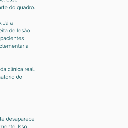
rte do quadro.
 Já a 
ita de lesão 
 pacientes 
plementar a 
clínica real. 
atório do 
até desaparece 
mente. Isso 