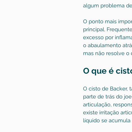
algum problema den
O ponto mais impor
principal. Frequent
excesso por inflama
o abaulamento atrás
mas não resolve o 
O que é cis
O cisto de Backer,
parte de trás do jo
articulação, respon
existe irritação ar
líquido se acumula 