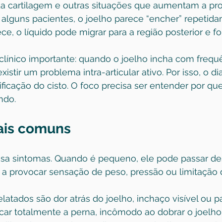
 da cartilagem e outras situações que aumentam a pr
Em alguns pacientes, o joelho parece “encher” repetida
e, o líquido pode migrar para a região posterior e fo
línico importante: quando o joelho incha com frequê
istir um problema intra-articular ativo. Por isso, o d
ificação do cisto. O foco precisa ser entender por qu
ndo.
ais comuns
sa sintomas. Quando é pequeno, ele pode passar des
a provocar sensação de peso, pressão ou limitação
latados são dor atrás do joelho, inchaço visível ou pa
icar totalmente a perna, incômodo ao dobrar o joelh