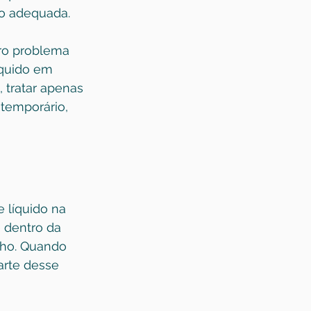
ão adequada.
ro problema 
íquido em 
 tratar apenas 
 temporário, 
 líquido na 
e dentro da 
lho. Quando 
arte desse 