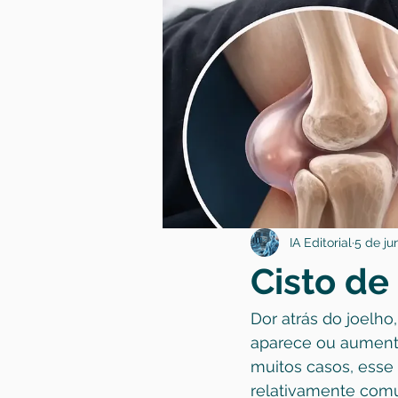
IA Editorial
5 de jun
Cisto de
Dor atrás do joelh
aparece ou aument
muitos casos, esse 
relativamente comu