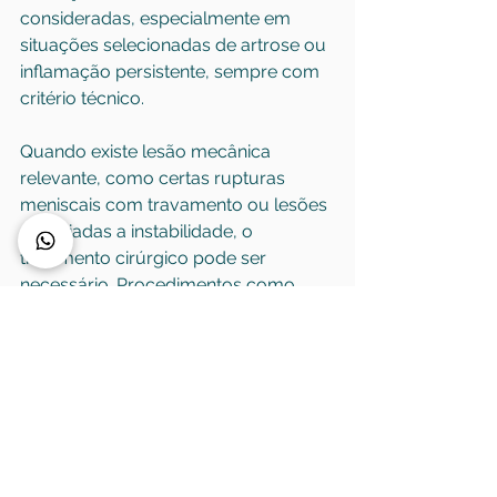
consideradas, especialmente em 
situações selecionadas de artrose ou 
inflamação persistente, sempre com 
critério técnico.
Quando existe lesão mecânica 
relevante, como certas rupturas 
meniscais com travamento ou lesões 
associadas a instabilidade, o 
tratamento cirúrgico pode ser 
necessário. Procedimentos como 
artroscopia de joelho têm indicação 
precisa e não devem ser vistos nem 
como primeira solução para todos, 
nem como algo a ser adiado 
indefinidamente quando há clara 
necessidade.