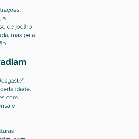
trações, 
 a 
se de joelho 
ada, mas pela 
ão.
rradiam
esgaste”. 
erta idade, 
tes com 
nsa e 
turas 