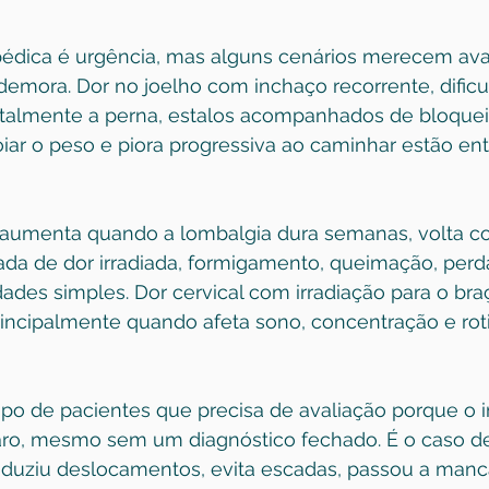
édica é urgência, mas alguns cenários merecem ava
demora. Dor no joelho com inchaço recorrente, dificu
totalmente a perna, estalos acompanhados de bloquei
oiar o peso e piora progressiva ao caminhar estão ent
a aumenta quando a lombalgia dura semanas, volta c
 de dor irradiada, formigamento, queimação, perda
idades simples. Dor cervical com irradiação para o b
incipalmente quando afeta sono, concentração e rot
upo de pacientes que precisa de avaliação porque o 
claro, mesmo sem um diagnóstico fechado. É o caso 
reduziu deslocamentos, evita escadas, passou a manc