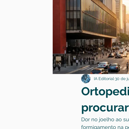
IA Editorial
30 de j
Ortopedi
procurar
Dor no joelho ao su
formigamento na per