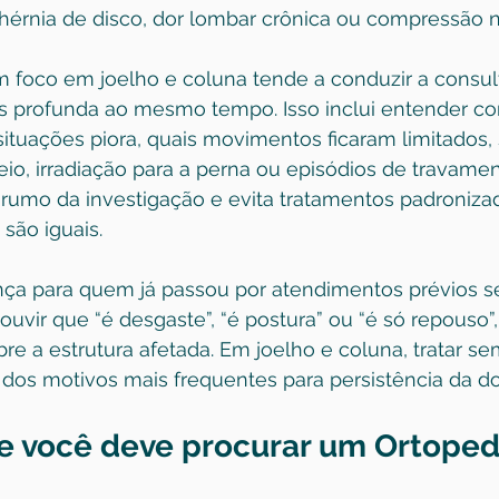
 hérnia de disco, dor lombar crônica ou compressão 
 foco em joelho e coluna tende a conduzir a consul
is profunda ao mesmo tempo. Isso inclui entender co
tuações piora, quais movimentos ficaram limitados, 
seio, irradiação para a perna ou episódios de travamen
rumo da investigação e evita tratamentos padroniza
são iguais.
ça para quem já passou por atendimentos prévios s
uvir que “é desgaste”, “é postura” ou “é só repouso
bre a estrutura afetada. Em joelho e coluna, tratar se
dos motivos mais frequentes para persistência da do
e você deve procurar um Ortopedi