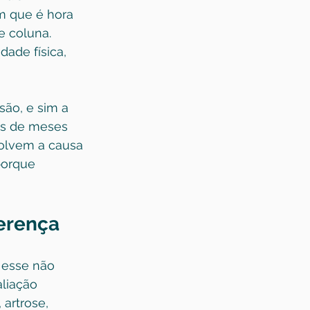
m que é hora 
e coluna. 
ade física, 
são, e sim a 
is de meses 
solvem a causa 
porque 
ferença
 esse não 
aliação 
artrose, 