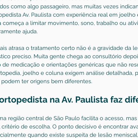
dos como algo passageiro, mas muitas vezes indica
pedista Av. Paulista com experiência real em joelho 
omeça a limitar movimento, sono, trabalho ou ativid
aramente ajuda.
ais atrasa o tratamento certo não é a gravidade da le
stico preciso. Muita gente chega ao consultório depo
do de medicação e orientações genéricas que não re
topedia, joelho e coluna exigem análise detalhada, 
 podem ter origens bem diferentes.
topedista na Av. Paulista faz di
a região central de São Paulo facilita o acesso, mas
l critério de escolha. O ponto decisivo é encontrar av
cialmente quando existe suspeita de lesão meniscal, 