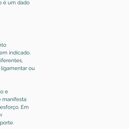
o é um dado 
nto 
em indicado. 
ferentes, 
 ligamentar ou 
o e 
e manifesta 
 esforço. Em 
r 
porte.