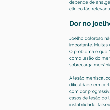
depende de analgés
clínico tão relevan
Dor no joelh
Joelho doloroso não
importante. Muitas
O problema é que “
como lesão do menis
sobrecarga mecâni
A 
lesão meniscal
 c
dificuldade em cer
com dor progressiva
casos de lesão do l
instabilidade, fals