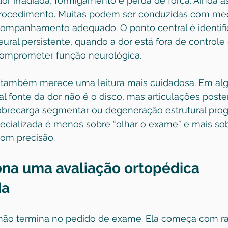
or irradiada, formigamento e perda de força. Ainda 
procedimento. Muitas podem ser conduzidas com me
ompanhamento adequado. O ponto central é identifi
 neural persistente, quando a dor está fora de control
omprometer função neurológica.
 também merece uma leitura mais cuidadosa. Em al
al fonte da dor não é o disco, mas articulações poster
obrecarga segmentar ou degeneração estrutural progr
pecializada é menos sobre “olhar o exame” e mais sob
com precisão.
na uma avaliação ortopédica 
da
ão termina no pedido de exame. Ela começa com rac