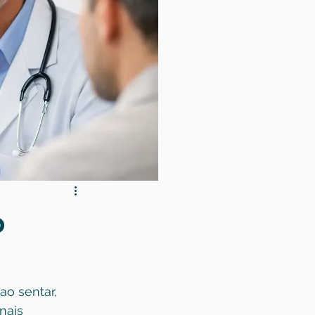
o
ao sentar, 
nais 