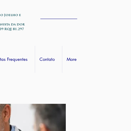
do Joelho e
nista da dor
09 RQE 81.297
tas Frequentes
Contato
More