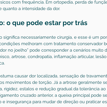
icos com frequência. Em ortopedia, perda de funçã
te quanto a intensidade da dor.
o: o que pode estar por trás
 significa necessariamente cirurgia, e esse é um po
 condições melhoram com tratamento conservador b
dor no joelho” pode corresponder a cenários muito di
co, artrose, condropatia, inflamação articular, lesão
ca.
ostuma causar dor localizada, sensação de travament
tos movimentos de torção. Já a artrose geralmente s
, rigidez, estalos e redução gradual da tolerância ao
igamento cruzado anterior, a queixa principal pode se
eio e insegurança para mudar de direção ou praticar es