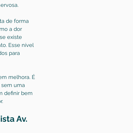
nervosa.
ta de forma 
mo a dor 
se existe 
to. Esse nível 
dos para 
em melhora. É 
”, sem uma 
m definir bem 
r.
sta Av. 