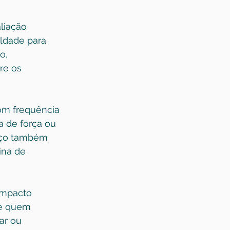
liação 
ldade para 
o, 
re os 
om frequência 
 de força ou 
raço também 
ina de 
impacto 
de quem 
ar ou 