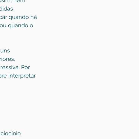
assim, nem 
didas 
car quando há 
e ou quando o 
guns 
iores, 
essiva. Por 
re interpretar 
iocínio 