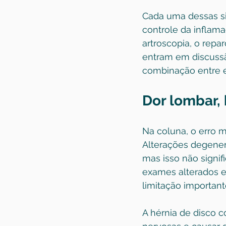
Cada uma dessas sit
controle da inflama
artroscopia, o repa
entram em discussã
combinação entre ex
Dor lombar, 
Na coluna, o erro m
Alterações degener
mas isso não signif
exames alterados e
limitação importa
A 
hérnia de disco
 c