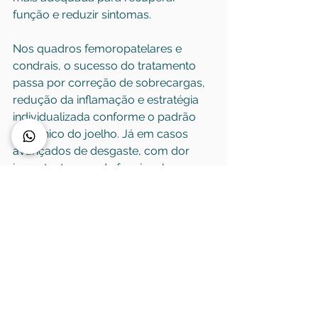
função e reduzir sintomas.
Nos quadros femoropatelares e 
condrais, o sucesso do tratamento 
passa por correção de sobrecargas, 
redução da inflamação e estratégia 
individualizada conforme o padrão 
mecânico do joelho. Já em casos 
avançados de desgaste, com dor 
importante e perda funcional 
relevante, procedimentos cirúrgicos 
como a prótese de joelho podem ser 
considerados, sempre quando 
realmente indicados.
Um ponto central na prática 
ortopédica moderna é evitar tanto a 
cirurgia desnecessária quanto o 