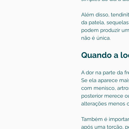
Além disso, tendini
da patela, sequelas
podem produzir um
não é única.
Quando a lo
A dor na parte da f
Se ela aparece mais
com menisco, artro
posterior merece out
alterações menos 
Também é important
após uma torção, p