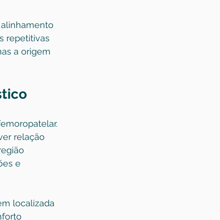
o alinhamento 
 repetitivas 
as a origem 
tico
femoropatelar. 
ver relação 
região 
ões e 
em localizada 
forto 