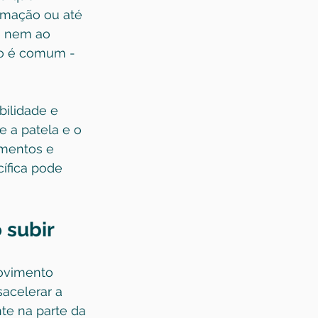
lamação ou até 
e nem ao 
so é comum - 
bilidade e 
 a patela e o 
amentos e 
cífica pode 
 subir
ovimento 
acelerar a 
te na parte da 