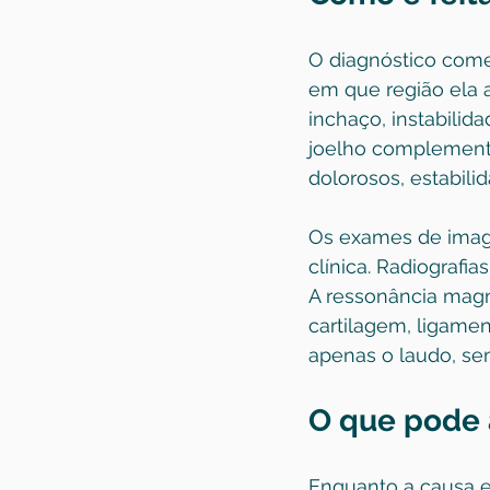
O diagnóstico come
em que região ela 
inchaço, instabilid
joelho complementa
dolorosos, estabili
Os exames de imag
clínica. Radiografi
A ressonância magn
cartilagem, ligament
apenas o laudo, se
O que pode a
Enquanto a causa e