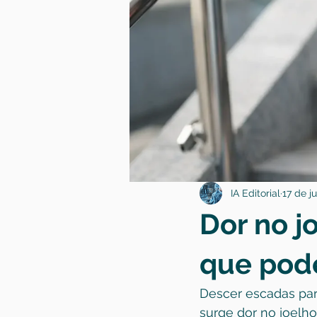
IA Editorial
17 de ju
Dor no j
que pod
Descer escadas pa
surge dor no joelh