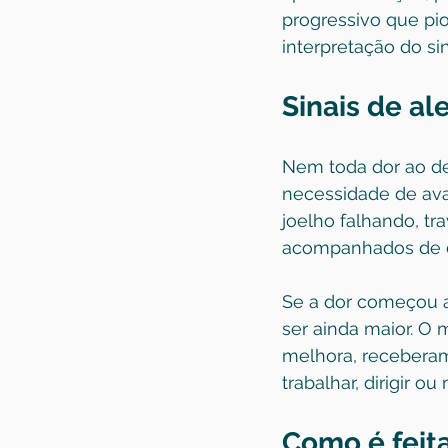
progressivo que pi
interpretação do si
Sinais de a
Nem toda dor ao des
necessidade de ava
joelho falhando, tr
acompanhados de do
Se a dor começou a
ser ainda maior. O
melhora, receberam
trabalhar, dirigir ou
Como é feita