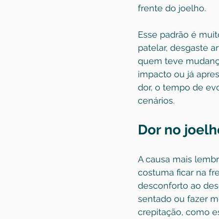
frente do joelho.
Esse padrão é mui
patelar, desgaste 
quem teve mudança 
impacto ou já apre
dor, o tempo de ev
cenários.
Dor no joel
A causa mais lembr
costuma ficar na fr
desconforto ao desc
sentado ou fazer m
crepitação, como es