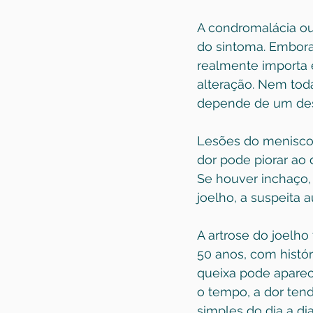
A condromalácia ou
do sintoma. Embora
realmente importa é
alteração. Nem tod
depende de um desg
Lesões do menisc
dor pode piorar ao 
Se houver inchaço,
joelho, a suspeita 
A artrose do joelh
50 anos, com históri
queixa pode aparec
o tempo, a dor ten
simples do dia a dia