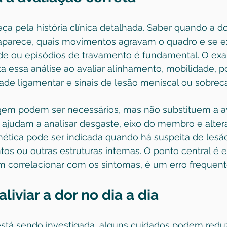
ça pela história clínica detalhada. Saber quando a d
aparece, quais movimentos agravam o quadro e se e
ade ou episódios de travamento é fundamental. O exa
 essa análise ao avaliar alinhamento, mobilidade, p
dade ligamentar e sinais de lesão meniscal ou sobreca
em podem ser necessários, mas não substituem a av
as ajudam a analisar desgaste, eixo do membro e alter
ética pode ser indicada quando há suspeita de lesã
os ou outras estruturas internas. O ponto central é es
m correlacionar com os sintomas, é um erro frequent
liviar a dor no dia a dia
stá sendo investigada, alguns cuidados podem reduz