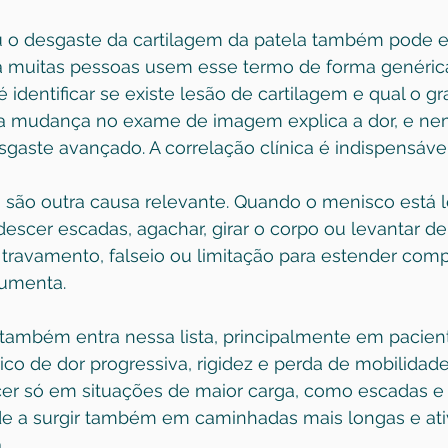
 o 
desgaste da cartilagem
 da patela também pode es
 muitas pessoas usem esse termo de forma genérica
 identificar se existe lesão de cartilagem e qual o g
a mudança no exame de imagem explica a dor, e nem
aste avançado. A correlação clínica é indispensável
o
 são outra causa relevante. Quando o menisco está l
descer escadas, agachar, girar o corpo ou levantar de
 travamento, falseio ou limitação para estender com
aumenta.
o também entra nessa lista, principalmente em pacien
co de dor progressiva, rigidez e perda de mobilidade.
er só em situações de maior carga, como escadas e
de a surgir também em caminhadas mais longas e ati
.