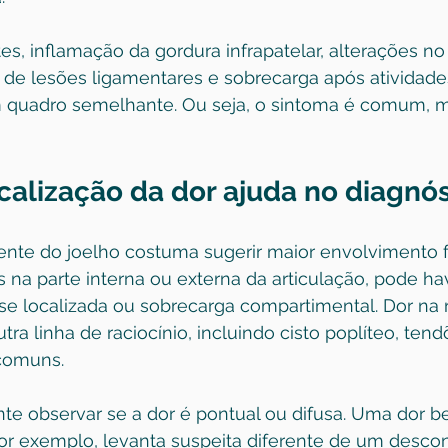
tes, inflamação da gordura infrapatelar, alterações n
 de lesões ligamentares e sobrecarga após atividades
 quadro semelhante. Ou seja, o sintoma é comum, m
calização da dor ajuda no diagnós
rente do joelho costuma sugerir maior envolvimento 
 na parte interna ou externa da articulação, pode ha
se localizada ou sobrecarga compartimental. Dor na 
ra linha de raciocínio, incluindo cisto poplíteo, tend
comuns.
e observar se a dor é pontual ou difusa. Uma dor b
or exemplo, levanta suspeita diferente de um descon