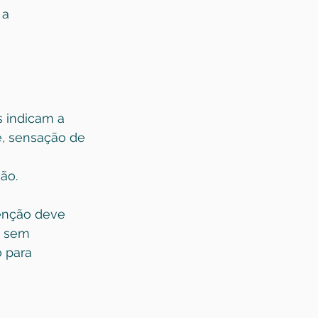
a 
s indicam a 
, sensação de 
ão.
tenção deve 
o sem 
 para 