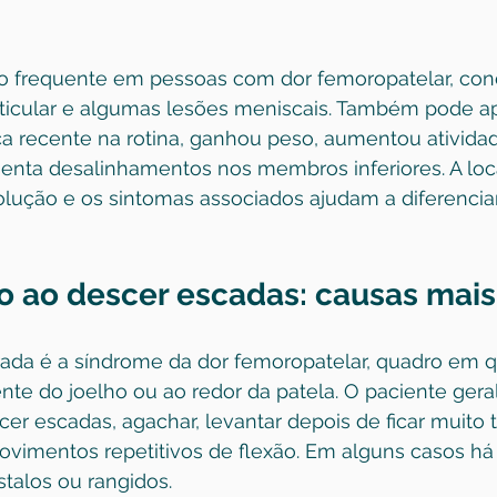
to frequente em pessoas com 
dor femoropatelar
, con
articular e algumas lesões meniscais. Também pode a
recente na rotina, ganhou peso, aumentou ativida
senta desalinhamentos nos membros inferiores. A loc
olução e os sintomas associados ajudam a diferencia
ho ao descer escadas: causas mai
ada é a síndrome da dor femoropatelar, quadro em q
ente do joelho ou ao redor da patela. O paciente gera
er escadas, agachar, levantar depois de ficar muito
ovimentos repetitivos de flexão. Em alguns casos há
talos ou rangidos.