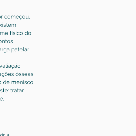
or começou, 
xistem 
me físico do 
ontos 
rga patelar.
aliação 
ações ósseas. 
o de menisco, 
te: tratar 
e.
ir a 