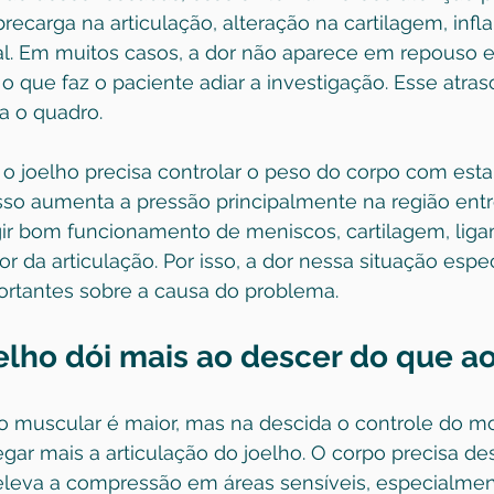
recarga na articulação, alteração na cartilagem, inf
al. Em muitos casos, a dor não aparece em repouso 
o que faz o paciente adiar a investigação. Esse atra
a o quadro.
o joelho precisa controlar o peso do corpo com esta
sso aumenta a pressão principalmente na região entre
gir bom funcionamento de meniscos, cartilagem, lig
r da articulação. Por isso, a dor nessa situação espe
portantes sobre a causa do problema.
elho dói mais ao descer do que ao
ço muscular é maior, mas na descida o controle do m
ar mais a articulação do joelho. O corpo precisa des
 eleva a compressão em áreas sensíveis, especialmen