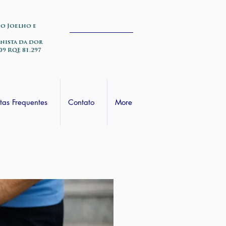
do Joelho e
nista da dor
09 RQE 81.297
tas Frequentes
Contato
More