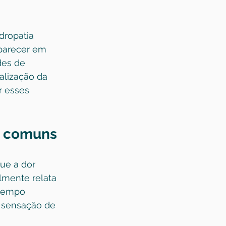
dropatia 
parecer em 
des de 
alização da 
r esses 
s comuns
ue a dor 
lmente relata 
 tempo 
 sensação de 