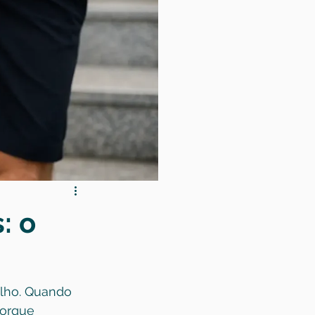
: o
lho. Quando 
orque 