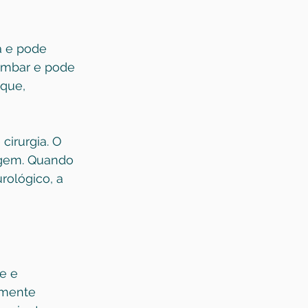
a e pode 
ombar e pode 
que, 
irurgia. O 
agem. Quando 
rológico, a 
e e 
amente 