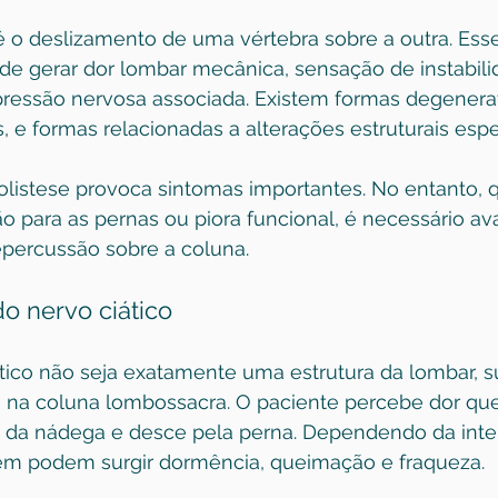
é o deslizamento de uma vértebra sobre a outra. Ess
e gerar dor lombar mecânica, sensação de instabili
ressão nervosa associada. Existem formas degenerat
e formas relacionadas a alterações estruturais espec
listese provoca sintomas importantes. No entanto, 
ão para as pernas ou piora funcional, é necessário ava
epercussão sobre a coluna.
o nervo ciático
ico não seja exatamente uma estrutura da lombar, sua
 na coluna lombossacra. O paciente percebe dor que 
u da nádega e desce pela perna. Dependendo da inte
m podem surgir dormência, queimação e fraqueza.