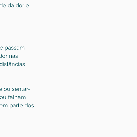
de da dor e 
de passam 
dor nas 
distâncias 
e ou sentar-
ou falham 
em parte dos 