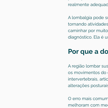
realmente adequad
A lombalgia pode su
tornando atividades 
caminhar por muito
diagnóstico. Ela é
Por que a do
A região lombar sus
os movimentos do di
intervertebrais, art
alterações postura
O erro mais comum 
melhoram com med