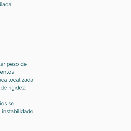
iada, 
ar peso de 
entos 
ica localizada 
de rigidez.
os se 
 instabilidade, 