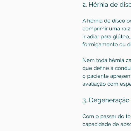
2. 
Hérnia de dis
A hérnia de disco o
comprimir uma raiz
irradiar para glúte
formigamento ou d
Nem toda hérnia cau
que define a condu
o paciente apresent
avaliação com espec
3. Degeneração 
Com o passar do te
capacidade de abso