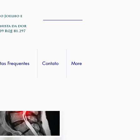
do Joelho e
nista da dor
09 RQE 81.297
tas Frequentes
Contato
More