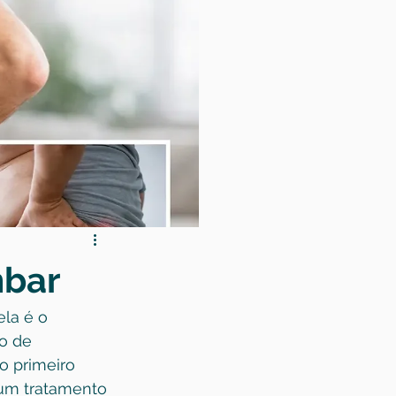
mbar
la é o 
o de 
o primeiro 
 um tratamento 