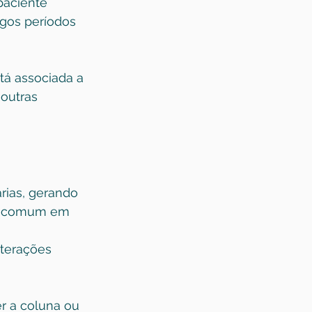
aciente 
gos períodos 
tá associada a 
outras 
rias, gerando 
is comum em 
 
lterações 
r a coluna ou 