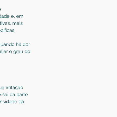
e 
dade e, em 
ivas, mais 
íficas.
quando há dor 
liar o grau do 
 irritação 
sai da parte 
nsidade da 