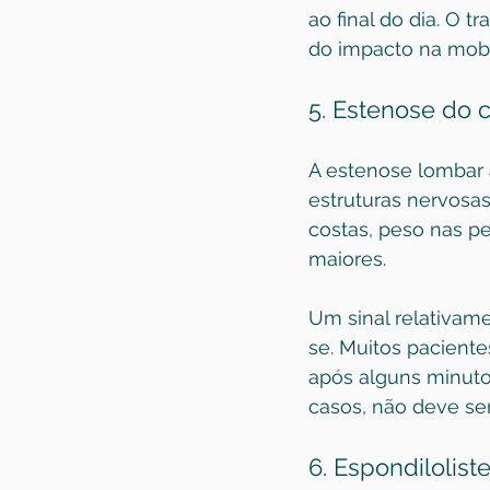
ao final do dia. O 
do impacto na mobi
5. Estenose do 
A estenose lombar 
estruturas nervosas
costas, peso nas pe
maiores.
Um sinal relativame
se. Muitos pacient
após alguns minut
casos, não deve ser
6. Espondilolist