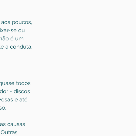
r aos poucos, 
ixar-se ou 
 não é um 
te a conduta.
 quase todos 
dor - discos 
vosas e até 
so.
as causas 
Outras 