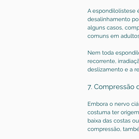
A espondilolistese 
desalinhamento pod
alguns casos, comp
comuns em adultos, 
Nem toda espondilo
recorrente, irradiaç
deslizamento e a r
7. Compressão d
Embora o nervo ciát
costuma ter origem
baixa das costas o
compressão, també