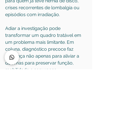
para quem já teve hérnia de disco, 
crises recorrentes de lombalgia ou 
episódios com irradiação.
Adiar a investigação pode 
transformar um quadro tratável em 
um problema mais limitante. Em 
coluna, diagnóstico precoce faz 
diferença não apenas para aliviar a 
dor, mas para preservar função, 
mobilidade e segurança.
Quando procurar um 
ortopedista de coluna
Você deve considerar consulta com 
especialista quando a dor nas costas 
do lado esquerdo dura mais de uma 