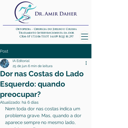
Ortopedia - Cirurgia do Joelho e Coluna
Tratamento Intervencionista da dor
CRM-SP 173.106 TEOT 16.109 RQE 81.297
Post
IA Editorial
25 de jun.
6 min de leitura
Dor nas Costas do Lado
Esquerdo: quando
preocupar?
Atualizado:
há 6 dias
Nem toda dor nas costas indica um 
problema grave. Mas, quando a dor 
aparece sempre no mesmo lado, 