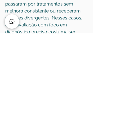
passaram por tratamentos sem 
melhora consistente ou receberam 
opiniões divergentes. Nesses casos, 
uma avaliação com foco em 
diagnóstico preciso costuma ser 
decisiva. Muitas vezes, o problema 
não é falta de tratamento, mas falta 
de definição correta da origem da dor.
Como escolher um 
ortopedista em 
Pindamonhangaba
Escolher um especialista exige mais 
do que verificar disponibilidade de 
agenda. Em quadros de joelho e 
coluna, faz diferença ser avaliado por 