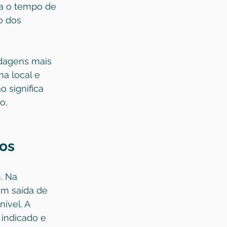
ra o tempo de 
o dos 
dagens mais 
a local e 
 significa 
o, 
dos
. Na 
om saída de 
ível. A 
indicado e 