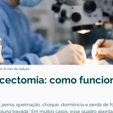
n.
6 min de leitura
cectomia: como funcio
 perna, queimação, choque, dormência e perda de fo
oluna travada”. Em muitos casos, esse quadro aponta