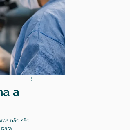
na a
rça não são 
 para 