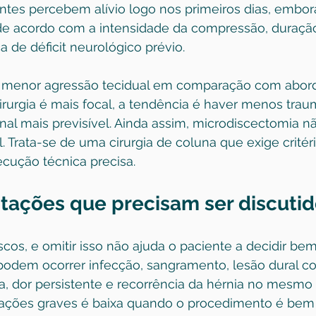
entes percebem alívio logo nos primeiros dias, embo
de acordo com a intensidade da compressão, duraçã
 de déficit neurológico prévio.
 a menor agressão tecidual em comparação com abor
rurgia é mais focal, a tendência é haver menos traum
al mais previsível. Ainda assim, microdiscectomia não
. Trata-se de uma cirurgia de coluna que exige critéri
cução técnica precisa.
itações que precisam ser discuti
scos, e omitir isso não ajuda o paciente a decidir bem
podem ocorrer infecção, sangramento, lesão dural c
sa, dor persistente e recorrência da hérnia no mesmo n
ções graves é baixa quando o procedimento é bem 