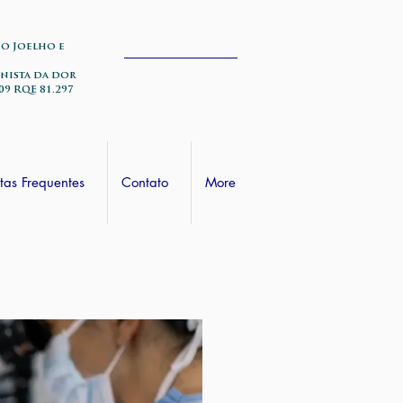
do Joelho e
nista da dor
09 RQE 81.297
tas Frequentes
Contato
More