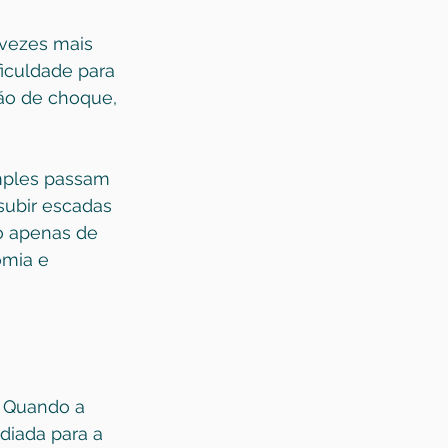
 vezes mais 
iculdade para 
ção de choque, 
mples passam 
subir escadas 
ão apenas de 
omia e 
. Quando a 
adiada para a 