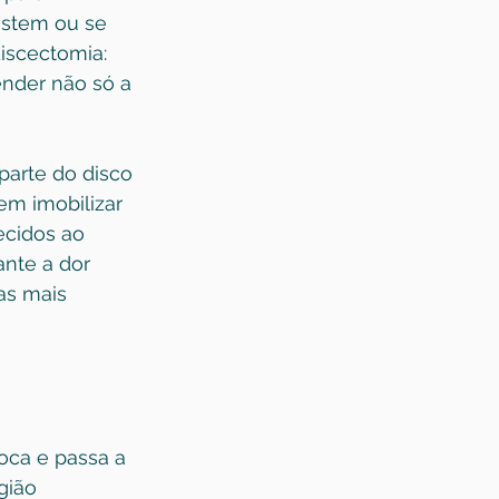
istem ou se 
iscectomia: 
ender não só a 
parte do disco 
em imobilizar 
ecidos ao 
nte a dor 
as mais 
oca e passa a 
gião 