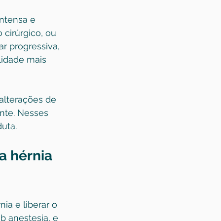
ntensa e 
cirúrgico, ou 
r progressiva, 
lidade mais 
alterações de 
nte. Nesses 
uta.
a hérnia 
ia e liberar o 
b anestesia, e 