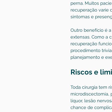
perna
. Muitos paci
recuperação varie 
sintomas e presença
Outro benefício é
extensas. Como a ci
recuperação funcion
procedimento trivial
planejamento e exe
Riscos e lim
Toda cirurgia tem ri
microdiscectomia, 
líquor, lesão nervo
chance de complica