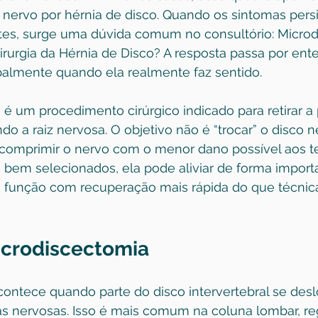
ervo por hérnia de disco. Quando os sintomas pers
tes, surge uma dúvida comum no consultório: Microd
rurgia da Hérnia de Disco? A resposta passa por ent
ipalmente quando ela realmente faz sentido.
é um procedimento cirúrgico indicado para retirar a 
o a raiz nervosa. O objetivo não é “trocar” o disco n
scomprimir o nervo com o menor dano possível aos t
 bem selecionados, ela pode aliviar de forma importa
 a função com recuperação mais rápida do que técnic
icrodiscectomia
contece quando parte do disco intervertebral se desl
as nervosas. Isso é mais comum na coluna lombar, re