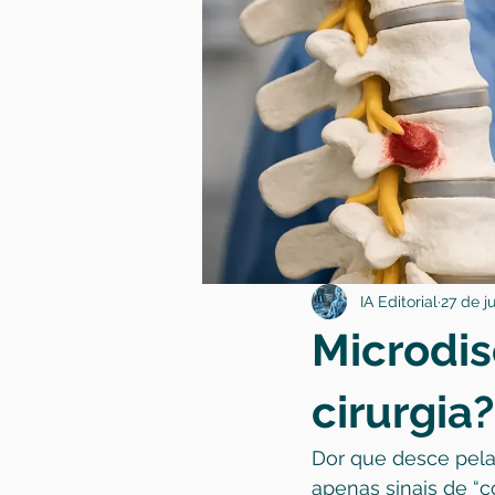
IA Editorial
27 de ju
Microdis
cirurgia?
Dor que desce pela
apenas sinais de “c