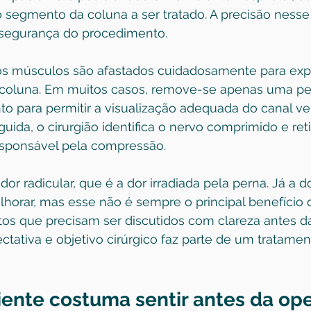
o segmento da coluna a ser tratado. A precisão nes
 segurança do procedimento.
 os músculos são afastados cuidadosamente para exp
a coluna. Em muitos casos, remove-se apenas uma p
o para permitir a visualização adequada do canal ver
uida, o cirurgião identifica o nervo comprimido e reti
esponsável pela compressão.
dor radicular, que é a dor irradiada pela perna. Já a d
horar, mas esse não é sempre o principal benefício da
os que precisam ser discutidos com clareza antes da
ctativa e objetivo cirúrgico faz parte de um tratamen
iente costuma sentir antes da op