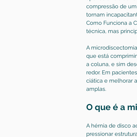
compressão de um n
tornam incapacitan
Como Funciona a Ci
técnica, mas princ
A microdiscectomia 
que está comprimind
a coluna, e sim de
redor. Em pacientes
ciática e melhorar
amplas.
O que é a m
A hérnia de disco a
pressionar estrutur