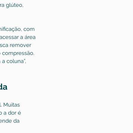
a glúteo, 
nificação, com 
acessar a área 
usca remover 
o compressão. 
 a coluna”, 
da
. Muitas 
 a dor é 
pende da 