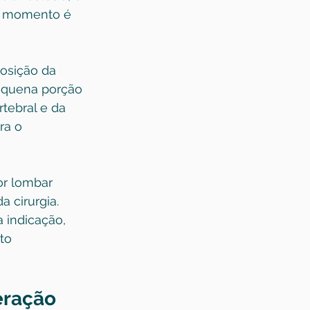
se momento é 
osição da 
equena porção 
tebral e da 
ra o 
or lombar 
 cirurgia. 
 indicação, 
to 
eração