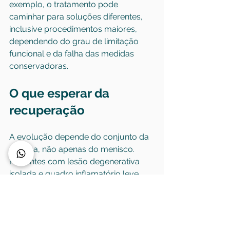
exemplo, o tratamento pode 
caminhar para soluções diferentes, 
inclusive procedimentos maiores, 
dependendo do grau de limitação 
funcional e da falha das medidas 
conservadoras.
O que esperar da 
recuperação
A evolução depende do conjunto da 
doença, não apenas do menisco. 
Pacientes com lesão degenerativa 
isolada e quadro inflamatório leve 
costumam responder melhor às 
medidas clínicas. Já aqueles com 
artrose mais avançada podem ter 
melhora parcial, com necessidade de 