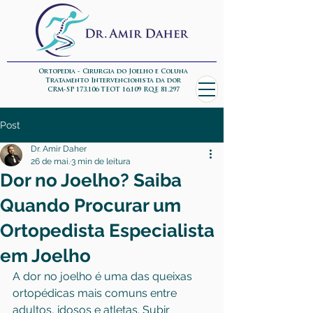
Ortopedia - Cirurgia do Joelho e Coluna
Tratamento Intervencionista da dor
CRM-SP 173.106 TEOT 16.109 RQE 81.297
Post
Dr. Amir Daher
26 de mai.
3 min de leitura
Dor no Joelho? Saiba
Quando Procurar um
Ortopedista Especialista
em Joelho
A dor no joelho é uma das queixas 
ortopédicas mais comuns entre 
adultos, idosos e atletas. Subir 