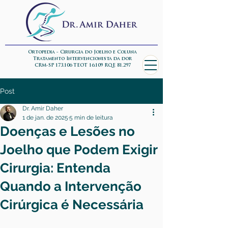
Ortopedia - Cirurgia do Joelho e Coluna
Tratamento Intervencionista da dor
CRM-SP 173.106 TEOT 16.109 RQE 81.297
Post
Dr. Amir Daher
1 de jan. de 2025
5 min de leitura
Doenças e Lesões no
Joelho que Podem Exigir
Cirurgia: Entenda
Quando a Intervenção
Cirúrgica é Necessária