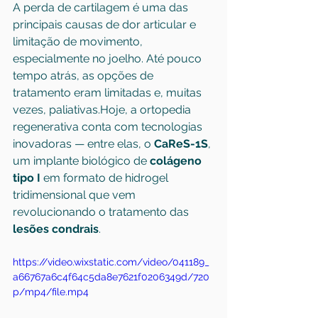
A perda de cartilagem é uma das 
principais causas de dor articular e 
limitação de movimento, 
especialmente no joelho. Até pouco 
tempo atrás, as opções de 
tratamento eram limitadas e, muitas 
vezes, paliativas.Hoje, a ortopedia 
regenerativa conta com tecnologias 
inovadoras — entre elas, o 
CaReS-1S
, 
um implante biológico de 
colágeno 
tipo I
 em formato de hidrogel 
tridimensional que vem 
revolucionando o tratamento das 
lesões condrais
.
https://video.wixstatic.com/video/041189_
a66767a6c4f64c5da8e7621f0206349d/720
p/mp4/file.mp4