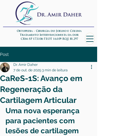
Ortopedia - Cirurgia do Joelho e Coluna
Tratamento Intervencionista da dor
CRM-SP 173.106 TEOT 16.109 RQE 81.297
Post
Dr. Amir Daher
7 de out. de 2025
3 min de leitura
CaReS-1S: Avanço em
Regeneração da
Cartilagem Articular
Uma nova esperança 
para pacientes com 
lesões de cartilagem