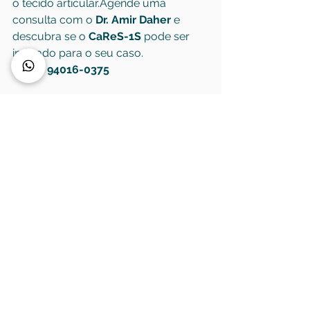
o tecido articular.Agende uma 
consulta com o 
Dr. Amir Daher
 e 
descubra se o 
CaReS-1S
 pode ser 
indicado para o seu caso.
📞 
(11) 94016-0375
Tatuapé - 
https://www.amirdaher.com/ortopedi
sta-tatuape-dr-amir-daher
Morumbi - 
https://www.amirdaher.com/ortopedi
sta-joelho-coluna-morumbi
Av. Paulista - 
https://www.amirdaher.com/ortopedi
sta-especialista-joelho-coluna-
paulista
Taubaté - 
https://www.amirdaher.com/consulto
rio-ortopedia-taubate