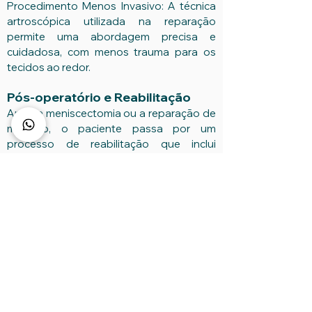
Procedimento Menos Invasivo: A técnica
artroscópica utilizada na reparação
permite uma abordagem precisa e
cuidadosa, com menos trauma para os
tecidos ao redor.
Pós-operatório e Reabilitação
Após a meniscectomia ou a reparação de
menisco, o paciente passa por um
processo de reabilitação que inclui
fisioterapia para fortalecer os músculos
ao redor do joelho, melhorar a amplitude
de movimento e garantir a estabilidade
articular. No caso da reparação, o período
de recuperação é geralmente mais longo,
exigindo um cuidado maior para garantir
que a cicatrização ocorra corretamente.
A escolha entre meniscectomia e
reparação de menisco depende da
localização e extensão da lesão, da idade