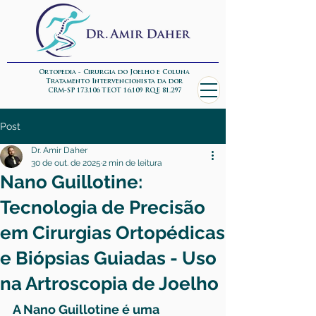
Ortopedia - Cirurgia do Joelho e Coluna
Tratamento Intervencionista da dor
CRM-SP 173.106 TEOT 16.109 RQE 81.297
Post
Dr. Amir Daher
30 de out. de 2025
2 min de leitura
Nano Guillotine:
Tecnologia de Precisão
em Cirurgias Ortopédicas
e Biópsias Guiadas - Uso
na Artroscopia de Joelho
A Nano Guillotine é uma 