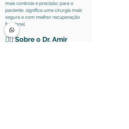
mais controle e precisão; para o 
paciente, significa uma cirurgia mais 
segura e com melhor recuperação 
funcional.
👨‍⚕️ Sobre o Dr. Amir 
Daher
O 
Dr. Amir Daher
 é 
ortopedista 
especialista em joelho
 (CRM-SP 
173.106 | TEOT 16.109 | RQE 81.297), 
com atendimento particular nas 
unidades do 
Tatuapé
, 
Morumbi
, 
Av. 
Paulista
 e 
Taubaté/SP
.Atua com 
foco em 
cirurgias de joelho
, 
artroscopia
, 
reconstrução 
ligamentar
 e 
medicina regenerativa 
ortopédica
.
Para saber mais sobre tecnologias 