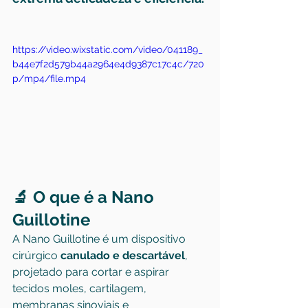
https://video.wixstatic.com/video/041189_
b44e7f2d579b44a2964e4d9387c17c4c/720
p/mp4/file.mp4
🔬 O que é a Nano 
Guillotine
A Nano Guillotine é um dispositivo 
cirúrgico 
canulado e descartável
, 
projetado para cortar e aspirar 
tecidos moles, cartilagem, 
membranas sinoviais e 