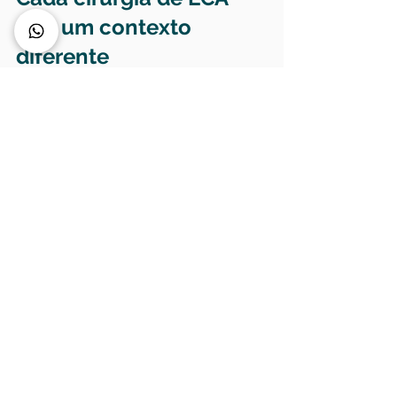
tem um contexto 
diferente
Dois pacientes com o mesmo 
diagnóstico podem ter trajetórias 
diferentes. Idade, nível de atividade, 
tipo de lesão, presença de dano 
meniscal ou cartilaginoso, técnica 
cirúrgica utilizada e resposta 
individual ao tratamento influenciam 
diretamente no prazo e na forma de 
retorno.
Quem joga futebol recreativo uma 
vez por semana não enfrenta 
exatamente a mesma demanda de 
um atleta competitivo. Ainda assim, 