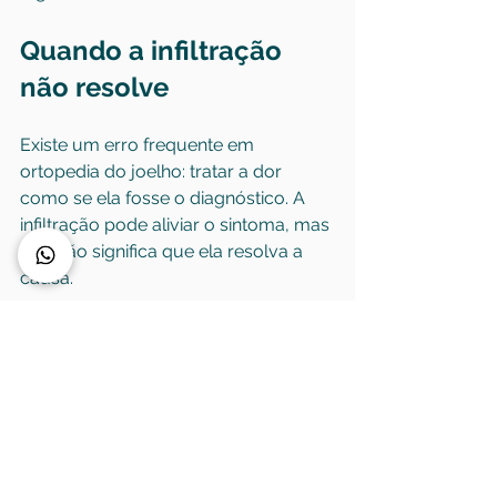
Quando a infiltração 
não resolve
Existe um erro frequente em 
ortopedia do joelho: tratar a dor 
como se ela fosse o diagnóstico. A 
infiltração pode aliviar o sintoma, mas 
isso não significa que ela resolva a 
causa.
Se houver lesão estrutural 
importante, desalinhamento 
relevante, bloqueio mecânico, 
instabilidade ligamentar ou artrose 
muito avançada, o efeito pode ser 
curto ou insuficiente. Nesses casos, 
insistir em infiltrações repetidas sem 