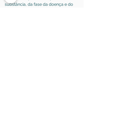
substância, da fase da doença e do 
objetivo terapêutico.
Como escolher o 
especialista certo
Nem todo ortopedista atua com o 
mesmo nível de profundidade em 
joelho. Para o paciente, isso significa 
que vale observar formação, 
experiência prática, foco de atuação 
e capacidade de explicar com 
clareza o que está acontecendo. Um 
especialista seguro não simplifica 
demais, mas também não usa 
termos técnicos para confundir.
Outra característica importante é a 