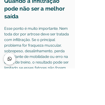
Quando a infiltração 
pode não ser a melhor 
saída
Esse ponto é muito importante. Nem 
toda dor por artrose deve ser tratada 
com infiltração. Se o principal 
problema for fraqueza muscular, 
sobrepeso, desalinhamento, perda 
importante de mobilidade ou erro na 
carga de treino, o resultado pode ser 
limitado se esses fatores não forem 
tratados em conjunto.
Também existem situações em que a 
articulação já está muito 
comprometida, e o benefício tende a 
ser pequeno ou curto. Nesses casos, 