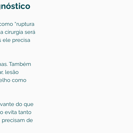
nóstico
como “ruptura 
 cirurgia será 
ele precisa 
omas. Também 
, lesão 
oelho como 
evante do que 
 evita tanto 
 precisam de 