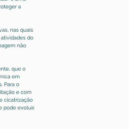
roteger a 
vas, nas quais 
atividades do 
imagem não 
nte, que o 
ômica em 
. Para o 
mitação e com 
 cicatrização 
 pode evoluir.