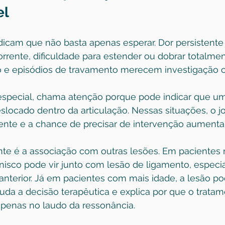
el
icam que não basta apenas esperar. Dor persistente 
orrente, dificuldade para estender ou dobrar totalmen
 e episódios de 
travamento
 merecem investigação c
special, chama atenção porque pode indicar que u
locado dentro da articulação. Nessas situações, o j
nte e a chance de precisar de intervenção aumenta
nte é a associação com outras lesões. Em pacientes 
isco pode vir junto com lesão de ligamento, especi
nterior
. Já em pacientes com mais idade, a lesão pod
uda a decisão terapêutica e explica por que o trata
penas no laudo da ressonância.