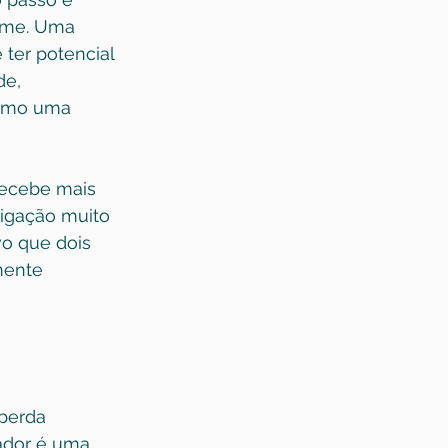
ome. Uma 
ter potencial 
de, 
como uma 
recebe mais 
rigação muito 
vo que dois 
mente 
perda 
ador é uma 