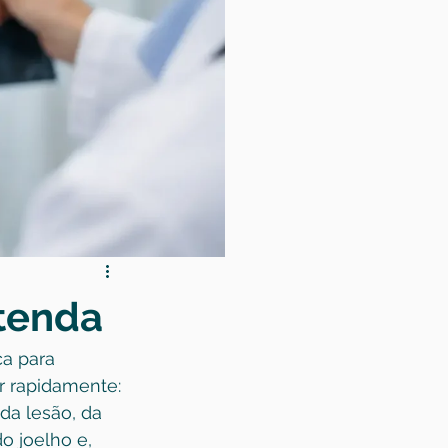
tenda
a para 
 rapidamente: 
da lesão, da 
o joelho e, 