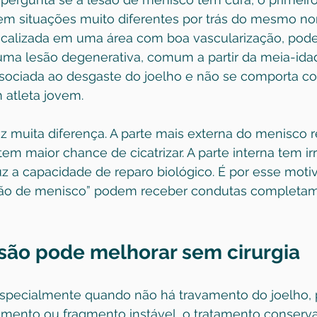
em situações muito diferentes por trás do mesmo n
ocalizada em uma área com boa vascularização, pode 
 uma lesão degenerativa, comum a partir da meia-ida
sociada ao desgaste do joelho e não se comporta 
atleta jovem.
az muita diferença. A parte mais externa do menisco 
tem maior chance de cicatrizar. A parte interna tem ir
uz a capacidade de reparo biológico. É por esse moti
são de menisco” podem receber condutas completa
são pode melhorar sem cirurgia
specialmente quando não há travamento do joelho, 
mento ou fragmento instável, o tratamento conserv