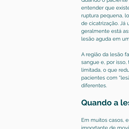
entender que exist
ruptura pequena, l
de cicatrização. Já
geralmente está as
lesão aguda em um 
A região da lesão f
sangue e, por isso, 
limitada, o que red
pacientes com “le
diferentes.
Quando a le
Em muitos casos, e
importante de movi