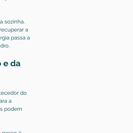
a sozinha. 
recuperar a 
rgia passa a 
dro.
 e da 
tecedor do 
ara a 
bos podem 
 passo é 