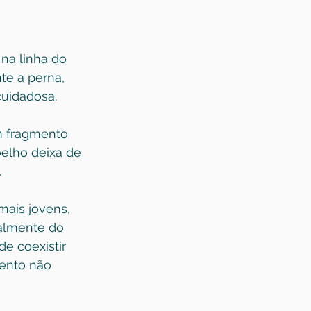
na linha do 
te a perna, 
uidadosa.
m fragmento 
oelho deixa de 
.
mais jovens, 
almente do 
e coexistir 
mento não 