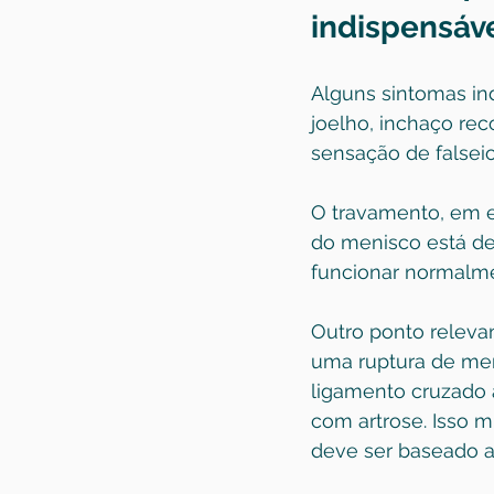
indispensáv
Alguns sintomas ind
joelho, inchaço rec
sensação de falseio
O travamento, em e
do menisco está des
funcionar normalme
Outro ponto releva
uma ruptura de men
ligamento cruzado a
com artrose. Isso m
deve ser baseado a