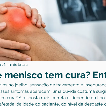
n.
6 min de leitura
e menisco tem cura? En
talos no joelho, sensação de travamento e inseguranç
sses sintomas aparecem, uma dúvida costuma surgir
m cura? A resposta mais correta é: depende do tipo 
fetada, da idade do paciente, do nível de desgaste d