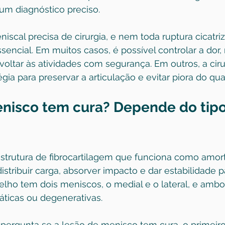
um diagnóstico preciso.
scal precisa de cirurgia, e nem toda ruptura cicatriz
encial. Em muitos casos, é possível controlar a dor, 
voltar às atividades com segurança. Em outros, a ciru
gia para preservar a articulação e evitar piora do qua
nisco tem cura? Depende do tipo
trutura de fibrocartilagem que funciona como amor
distribuir carga, absorver impacto e dar estabilidade p
oelho tem dois meniscos, o medial e o lateral, e am
áticas ou degenerativas.
pergunta se a lesão de menisco tem cura, o primeiro