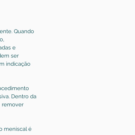
iente. Quando 
o, 
adas e 
dem ser 
m indicação 
rocedimento 
iva. Dentro da 
u remover 
o meniscal é 