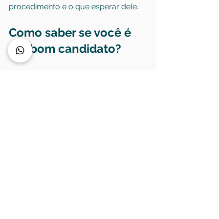
procedimento e o que esperar dele.
Como saber se você é 
um bom candidato?
Essa resposta vem de uma avaliação 
individualizada. Idade, tipo de dor, 
tempo de sintomas, presença de 
inchaço, histórico de lesões, grau de 
artrose, exame físico e exames de 
imagem ajudam a definir se a 
infiltração tem boa chance de 
funcionar.
Pacientes com dor inflamatória, 
artrose em fase inicial ou moderada e 
limitação funcional sem colapso 
estrutural avançado costumam ser 