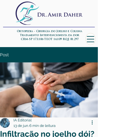
Ortopedia - Cirurgia do Joelho e Coluna
Tratamento Intervencionista da dor
CRM-SP 173.106 TEOT 16.109 RQE 81.297
Post
IA Editorial
13 de jun.
6 min de leitura
Infiltração no joelho dói?