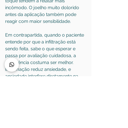
toque tendem a relatar mais 
incômodo. O joelho muito dolorido 
antes da aplicação também pode 
reagir com maior sensibilidade.
Em contrapartida, quando o paciente 
entende por que a infiltração está 
sendo feita, sabe o que esperar e 
passa por avaliação cuidadosa, a 
experiência costuma ser melhor. 
Informação reduz ansiedade, e 
ansiedade interfere diretamente na 
percepção de dor.
Por isso, uma consulta bem 
conduzida faz parte do tratamento. 
Não se trata apenas de aplicar uma 
medicação, mas de decidir se vale a 
pena infiltrar, com qual objetivo e em 