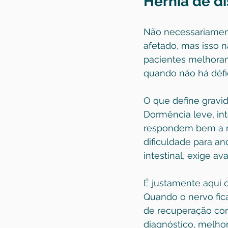
Hérnia de d
Não necessariament
afetado, mas isso nã
pacientes melhora
quando não há défic
O que define gravid
Dormência leve, in
respondem bem a me
dificuldade para an
intestinal, exige av
É justamente aqui 
Quando o nervo fic
de recuperação com
diagnóstico, melhor