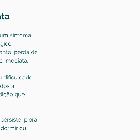
ata
 um sintoma 
gico 
ente, perda de 
o imediata.
 dificuldade 
dos a 
dição que 
ersiste, piora 
 dormir ou 