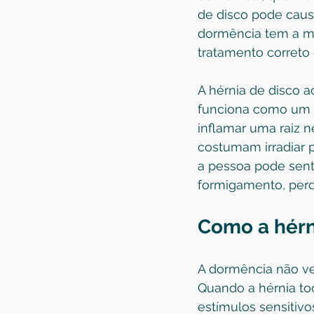
de disco pode caus
dormência tem a me
tratamento correto e
A hérnia de disco a
funciona como um a
inflamar uma raiz n
costumam irradiar 
a pessoa pode sent
formigamento, perd
Como a hérn
A dormência não ve
Quando a hérnia to
estímulos sensitivo