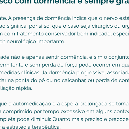
isco com dormência é sempre gr
e. A presença de dormência indica que o nervo est
o significa, por si só, que o caso seja cirúrgico ou ur
m com tratamento conservador bem indicado, espec
it neurológico importante.
ade não é apenas sentir dormência, e sim o conjunto 
termitente e sem perda de força pode ocorrer em qu
didas clínicas. Já dormência progressiva, associada
dar na ponta do pé ou no calcanhar, ou perda de contr
aliação rápida.
que a automedicação e a espera prolongada se tornam
a comprimido por tempo excessivo em alguns contex
pleta pode diminuir. Quanto mais preciso e precoce
 a estratégia terapêutica.