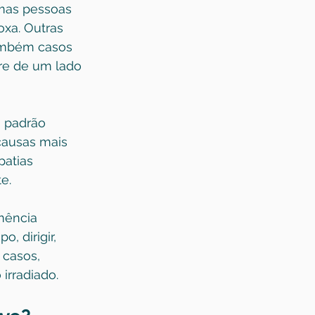
umas pessoas 
xa. Outras 
também casos 
re de um lado 
 padrão 
causas mais 
patias 
e.
mência 
 dirigir, 
casos, 
irradiado.