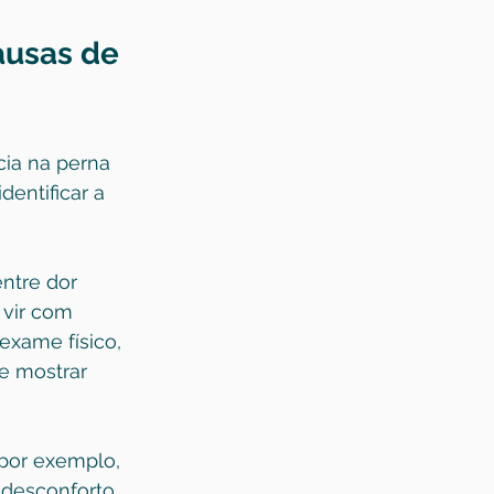
ausas de 
ia na perna 
dentificar a 
ntre dor 
 vir com 
xame físico, 
e mostrar 
por exemplo, 
desconforto 