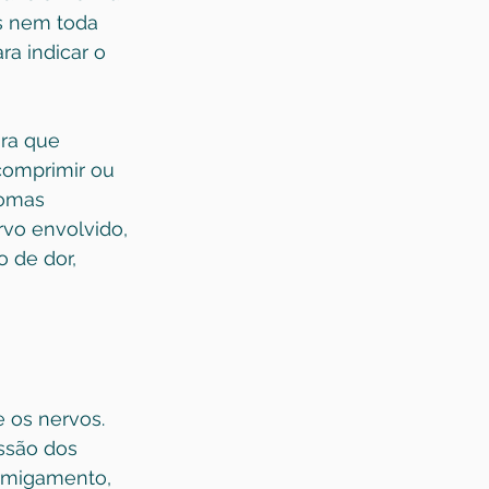
s nem toda 
a indicar o 
ura que 
comprimir ou 
tomas 
vo envolvido, 
 de dor, 
 os nervos. 
ssão dos 
ormigamento, 