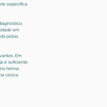
te específica 
iagnóstico. 
lidade em 
dá pistas 
vantes. Em 
á é suficiente 
ma hérnia 
a clínica 