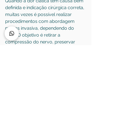
Quando a dor ciática tem causa bem 
definida e indicação cirúrgica correta, 
muitas vezes é possível realizar 
procedimentos com abordagem 
menos invasiva, dependendo do 
caso. O objetivo é retirar a 
compressão do nervo, preservar 
estruturas e permitir recuperação 
funcional com segurança.
Isso não significa que cirurgia seja 
simples ou indicada de forma ampla. 
Significa apenas que o tratamento 
cirúrgico moderno evoluiu bastante e 
deve ser pensado como uma 
ferramenta precisa para casos 
selecionados. Operar cedo demais 
pode ser desnecessário. Operar tarde 
demais, em quadros neurológicos 