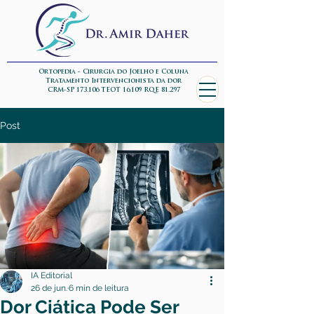
Ortopedia - Cirurgia do Joelho e Coluna
Tratamento Intervencionista da dor
CRM-SP 173.106 TEOT 16.109 RQE 81.297
Post
IA Editorial
26 de jun.
6 min de leitura
Dor Ciática Pode Ser