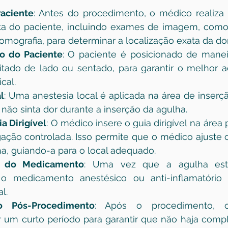
Paciente
: Antes do procedimento, o médico realiza 
ta do paciente, incluindo exames de imagem, como 
mografia, para determinar a localização exata da dor
o do Paciente
: O paciente é posicionado de maneir
tado de lado ou sentado, para garantir o melhor ac
cal.
l
: Uma anestesia local é aplicada na área de inserção
não sinta dor durante a inserção da agulha.
a Dirigível
: O médico insere o guia dirigível na área 
ação controlada. Isso permite que o médico ajuste 
ha, guiando-a para o local adequado.
o do Medicamento
: Uma vez que a agulha está
 o medicamento anestésico ou anti-inflamatório 
l.
o Pós-Procedimento
: Após o procedimento, o
 um curto período para garantir que não haja compl