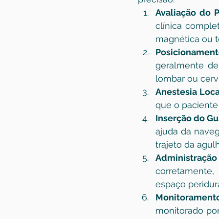
Avaliação do 
clínica comple
magnética ou to
Posicionament
geralmente dei
lombar ou cervi
Anestesia Loca
que o paciente 
Inserção do Gui
ajuda da naveg
trajeto da agul
Administraçã
corretamente,
espaço peridura
Monitorament
monitorado por