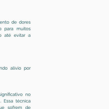
ento de dores 
o para muitos 
até evitar a 
do alívio por 
nificativo no 
 Essa técnica 
ue sofrem de 