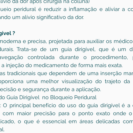
alívio da dor após cirurgia na coluna)
ueio peridural é reduzir a inflamação e aliviar a 
do um alívio significativo da dor.
gível ?
derna e precisa, projetada para auxiliar os médicos
urais. Trata-se de um guia dirigível, que é um di
vegação controlada durante o procedimento, p
ar a injeção do medicamento de forma mais exata.
cas tradicionais que dependem de uma inserção manu
roporciona uma melhor visualização do trajeto da 
ecisão e segurança durante a aplicação.
 Guia Dirigível  no Bloqueio Peridural
: O principal benefício do uso do guia dirigível é a
a com maior precisão para o ponto exato onde o
licado, o que é essencial em áreas delicadas com
l.