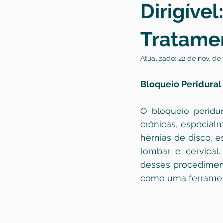
Dirigíve
Tratame
Atualizado:
22 de nov. de
Bloqueio Peridural
O bloqueio peridu
crônicas, especial
hérnias de disco, 
lombar e cervical
desses procedimento
como uma ferrament