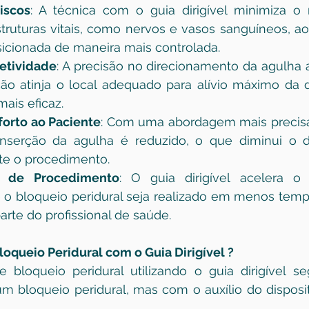
iscos
: A técnica com o guia dirigível minimiza o 
truturas vitais, como nervos e vasos sanguíneos, ao 
sicionada de maneira mais controlada.
etividade
: A precisão no direcionamento da agulha aj
o atinja o local adequado para alívio máximo da do
ais eficaz.
orto ao Paciente
: Com uma abordagem mais precisa
inserção da agulha é reduzido, o que diminui o d
te o procedimento.
 de Procedimento
: O guia dirigível acelera o 
 o bloqueio peridural seja realizado em menos temp
arte do profissional de saúde.
oqueio Peridural com o Guia Dirigível ?
bloqueio peridural utilizando o guia dirigível se
m bloqueio peridural, mas com o auxílio do disposit