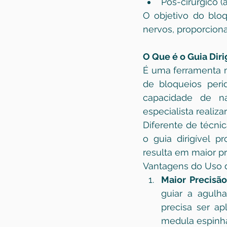
Pós-cirúrgico (
O objetivo do bloq
nervos, proporcionan
O Que é o Guia Diri
É uma ferramenta mo
de bloqueios perid
capacidade de na
especialista realiz
Diferente de técni
o guia dirigível p
resulta em maior pr
Vantagens do Uso do
Maior Precisão
guiar a agulh
precisa ser ap
medula espinha