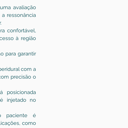
uma avaliação 
a ressonância 
.
a confortável, 
esso à região 
 para garantir 
peridural com a 
com precisão o 
 posicionada 
é injetado no 
 paciente é 
icações, como 