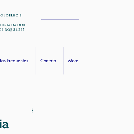
do Joelho e
nista da dor
09 RQE 81.297
tas Frequentes
Contato
More
ia