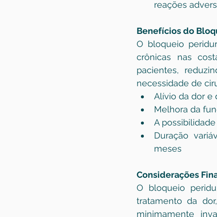
reações adversa
Benefícios do Bloqu
O bloqueio peridu
crônicas nas cost
pacientes, reduzi
necessidade de ciru
Alívio da dor e
Melhora da fun
A possibilidad
Duração variá
meses
Considerações Fina
O bloqueio peridu
tratamento da dor,
minimamente inva