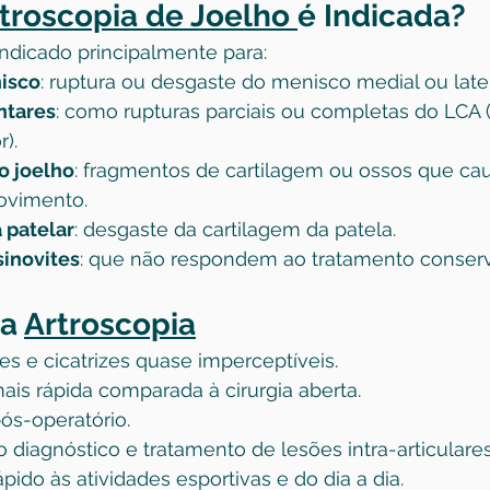
troscopia de Joelho 
é Indicada?
ndicado principalmente para:
isco
: ruptura ou desgaste do menisco medial ou later
ntares
: como rupturas parciais ou completas do LCA 
).
o joelho
: fragmentos de cartilagem ou ossos que ca
ovimento.
 patelar
: desgaste da cartilagem da patela.
sinovites
: que não respondem ao tratamento conserv
a 
Artroscopia
s e cicatrizes quase imperceptíveis.
is rápida comparada à cirurgia aberta.
ós-operatório.
o diagnóstico e tratamento de lesões intra-articulares
pido às atividades esportivas e do dia a dia.