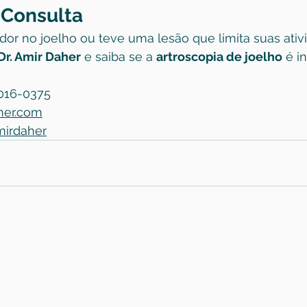
 Consulta
or no joelho ou teve uma lesão que limita suas ativi
Dr. Amir Daher
 e saiba se a 
artroscopia de joelho
 é i
4016-0375
her.com
mirdaher