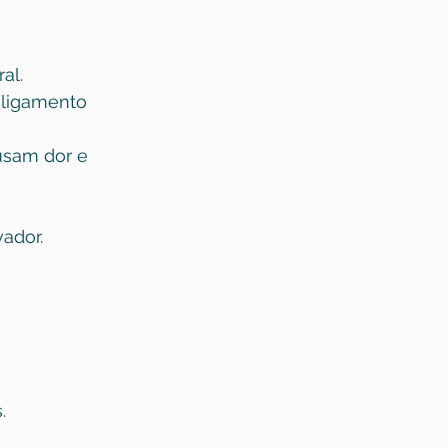
al.
(ligamento 
usam dor e 
ador.
.