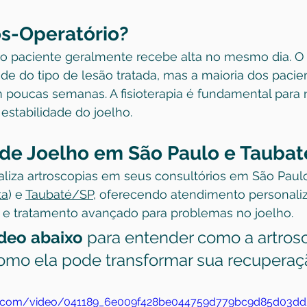
s-Operatório?
, o paciente geralmente recebe alta no mesmo dia. 
e do tipo de lesão tratada, mas a maioria dos pacie
 poucas semanas. A fisioterapia é fundamental para r
 estabilidade do joelho.
 de Joelho em São Paulo e Taubat
ealiza artroscopias em seus consultórios em São Paulo
ta
) e 
Taubaté/SP
, oferecendo atendimento personaliz
o e tratamento avançado para problemas no joelho.
ídeo abaixo
 para entender como a artrosc
como ela pode transformar sua recuperaç
atic.com/video/041189_6e009f428be044759d779bc9d85d03dd