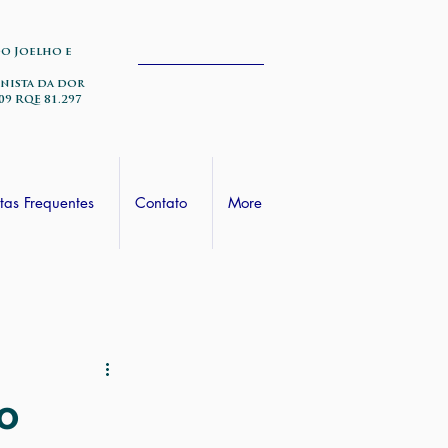
do Joelho e
nista da dor
09 RQE 81.297
tas Frequentes
Contato
More
o