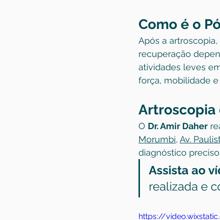
Como é o Pó
Após a artroscopia
recuperação depend
atividades leves em
força, mobilidade e
Artroscopia
O 
Dr. Amir Daher
 r
Morumbi
, 
Av. Paulis
diagnóstico precis
Assista ao v
realizada e 
https://video.wixst