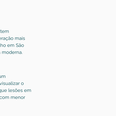
 tem 
eração mais 
elho em São 
a moderna.
 um 
isualizar o 
 que lesões em 
, com menor 