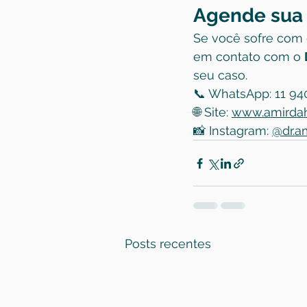
Agende sua
Se você sofre com d
em contato com o 
seu caso.
📞 WhatsApp: 11 9
🌐 Site: 
www.amirda
📸 Instagram: 
@dr.a
Posts recentes