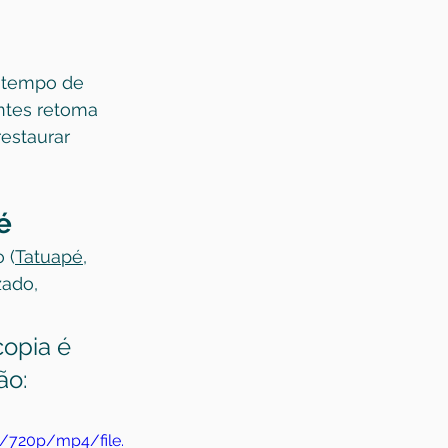
O tempo de 
ntes retoma 
estaurar 
é
 (
Tatuapé
, 
ado, 
opia é 
ão:
/720p/mp4/file.