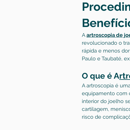
Procedim
Benefíci
A 
artroscopia de jo
revolucionado o tr
rápida e menos dor
Paulo e Taubaté, e
O que é A
rt
A artroscopia é uma
equipamento com câ
interior do joelho 
cartilagem, menisc
risco de complicaç